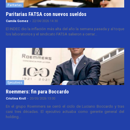
Paritarias
Paritarias FATSA con nuevos sueldos
Camila Gomez
-
22/04/2026 14:30
El INDEC dio la inflación más alta del año la semana pasada y al toque
los laboratorios y el sindicato FATSA salieron a cerrar...
Ejecutivos
Roemmers: fin para Boccardo
Cristina Kroll
-
20/05/2026 13:00
En el grupo Roemmers se cerró el ciclo de Luciano Boccardo y tras
casi tres décadas. El ejecutivo actuaba como gerente general del
holding...