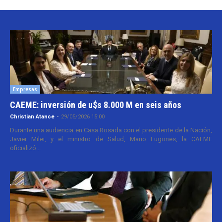
Empresas
CAEME: inversión de u$s 8.000 M en seis años
Christian Atance
-
29/05/2026 15:00
Durante una audiencia en Casa Rosada con el presidente de la Nación,
Javier Milei, y el ministro de Salud, Mario Lugones, la CAEME
oficializó...