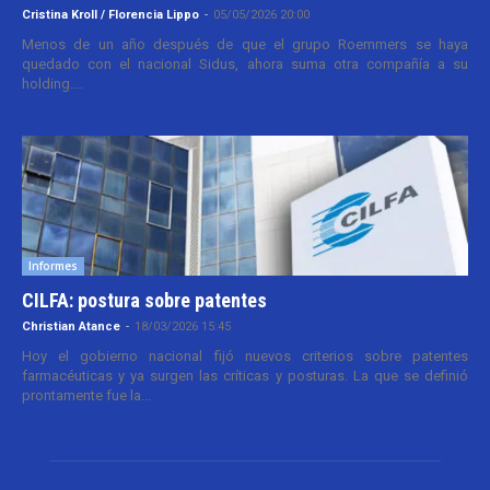
Cristina Kroll / Florencia Lippo
-
05/05/2026 20:00
Menos de un año después de que el grupo Roemmers se haya
quedado con el nacional Sidus, ahora suma otra compañía a su
holding....
Informes
CILFA: postura sobre patentes
Christian Atance
-
18/03/2026 15:45
Hoy el gobierno nacional fijó nuevos criterios sobre patentes
farmacéuticas y ya surgen las críticas y posturas. La que se definió
prontamente fue la...