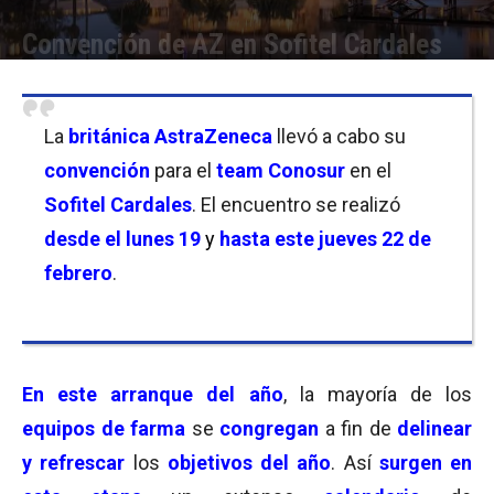
Convención de AZ en Sofitel Cardales
Por
Facundo Rivera
-
25/02/2024 13:30
La
británica AstraZeneca
llevó a cabo su
convención
para el
team Conosur
en el
Sofitel Cardales
. El encuentro se realizó
desde el lunes 19
y
hasta
este jueves 22 de
febrero
.
En este arranque del año
, la mayoría de los
equipos de farma
se
congregan
a fin de
delinear
y refrescar
los
objetivos del año
. Así
surgen en