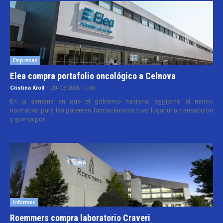
Empresas
Elea compra portafolio oncológico a Celnova
Cristina Kroll
-
20/03/2026 10:30
En la semana en que el gobierno nacional aggiornó el marco
normativo para las patentes farmacéuticas tuvo lugar una transacción
y que va por...
Informes
Roemmers compra laboratorio Craveri