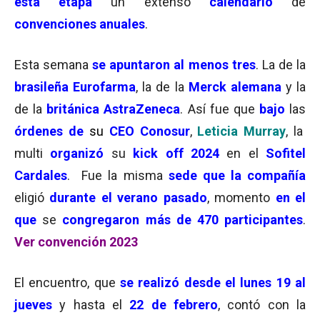
esta etapa
un extenso
calendario
de
convenciones anuales
.
Esta semana
se apuntaron al menos tres
. La de la
brasileña Eurofarma
, la de la
Merck alemana
y la
de la
británica AstraZeneca
. Así fue que
bajo
las
órdenes de
su
CEO Conosur
,
Leticia Murray
, la
multi
organizó
su
kick off 2024
en el
Sofitel
Cardales
. Fue la misma
sede que la compañía
eligió
durante el verano pasado
, momento
en el
que
se
congregaron
más de 470 participantes
.
Ver convención 2023
El encuentro, que
se realizó desde el lunes 19 al
jueves
y hasta el
22 de febrero
, contó con la