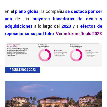
En el
plano global
, la compañía
se destacó por ser
una
de las
mayores hacedoras de deals y
adquisiciones
a lo largo
del
2023
y a
efectos de
reposicionar su portfolio
.
Ver informe Deals 2023
RESULTADOS 2023