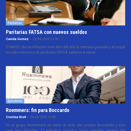
Paritarias
Paritarias FATSA con nuevos sueldos
Camila Gomez
-
22/04/2026 14:30
El INDEC dio la inflación más alta del año la semana pasada y al toque
los laboratorios y el sindicato FATSA salieron a cerrar...
Ejecutivos
Roemmers: fin para Boccardo
Cristina Kroll
-
20/05/2026 13:00
En el grupo Roemmers se cerró el ciclo de Luciano Boccardo y tras
casi tres décadas. El ejecutivo actuaba como gerente general del