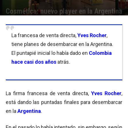
Cosmética: nuevo player en la Argentina
Por
Equipo de Redacción
-
21/02/2017 11:30
La francesa de venta directa,
Yves Rocher
,
tiene planes de desembarcar en la Argentina.
El puntapié inicial lo había dado en
Colombia
hace casi dos años
atrás.
La firma francesa de venta directa,
Yves Rocher
,
está dando las puntadas finales para desembarcar
en la
Argentina
.
En el pasado lo había intentado, sin embargo, según