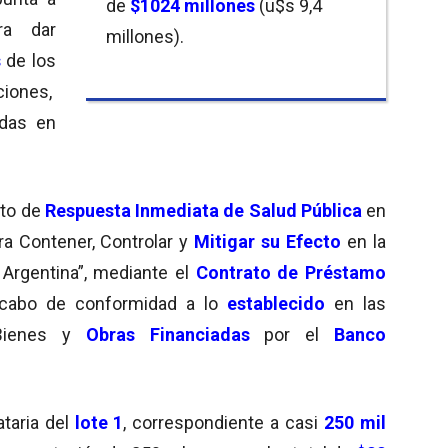
de
$1024 millones
(u$s 9,4
ra dar
millones).
s
de los
ciones,
adas en
cto de
Respuesta Inmediata de Salud Pública
en
a Contener, Controlar y
Mitigar su Efecto
en la
 Argentina”, mediante el
Contrato de Préstamo
a cabo de conformidad a lo
establecido
en las
 Bienes y
Obras Financiadas
por el
Banco
taria del
lote 1
, correspondiente a casi
250 mil