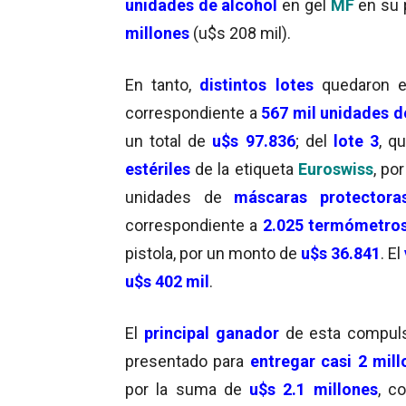
unidades de alcohol
en gel
MF
en su p
millones
(u$s 208 mil).
En tanto,
distintos lotes
quedaron 
correspondiente a
567 mil unidades de
un total de
u$s 97.836
; del
lote 3
, q
estériles
de la etiqueta
Euroswiss
, po
unidades de
máscaras protectora
correspondiente a
2.025 termómetros
pistola, por un monto de
u$s 36.841
. El
u$s 402 mil
.
El
principal ganador
de esta compuls
presentado para
entregar casi 2 mill
por la suma de
u$s 2.1 millones
, c