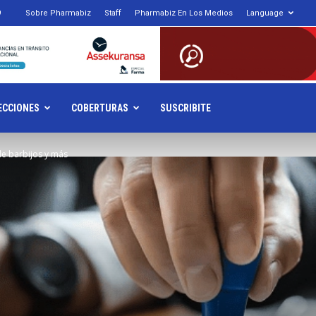
9
Sobre Pharmabiz
Staff
Pharmabiz En Los Medios
Language
armabiz.NET
ECCIONES
COBERTURAS
SUSCRIBITE
de barbijos y más