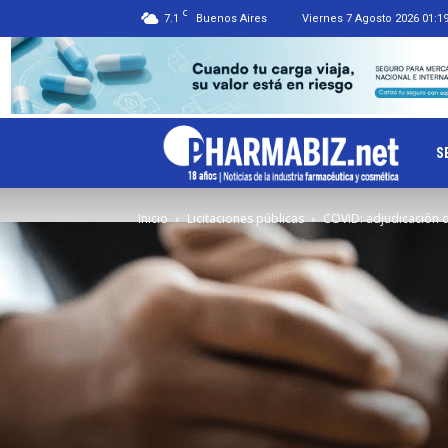
C
7.1
Buenos Aires
Viernes 7 Agosto 2026 01:1
Ph
S
Inicio
Licitaciones públicas
COVID: adjudicación 