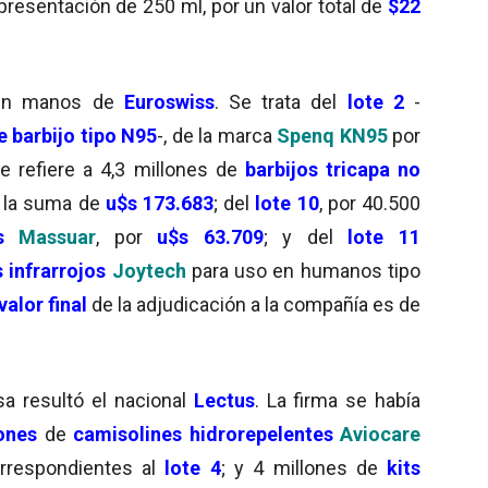
resentación de 250 ml, por un valor total de
$22
en manos de
Euroswiss
. Se trata del
lote 2
-
 barbijo tipo N95
-, de la marca
Spenq KN95
por
ue refiere a 4,3 millones de
barbijos tricapa no
r la suma de
u$s 173.683
; del
lote 10
, por 40.500
s
Massuar
, por
u$s 63.709
; y del
lote 11
 infrarrojos
Joytech
para uso en humanos tipo
valor final
de la adjudicación a la compañía es de
a resultó el nacional
Lectus
. La firma se había
ones
de
camisolines hidrorepelentes
Aviocare
orrespondientes al
lote 4
; y 4 millones de
kits