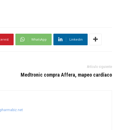
terest
WhatsApp
Linkedin
Artículo siguiente
Medtronic compra Affera, mapeo cardíaco
@pharmabiz.net