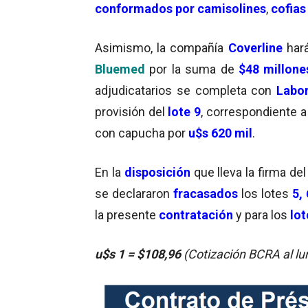
conformados por camisolines
,
cofias
Asimismo, la compañía
Coverline
hará
Bluemed
por la suma de
$48 millone
adjudicatarios se completa con
Labor
provisión del
lote 9
, correspondiente 
con capucha por
u$s 620 mil
.
En la
disposición
que lleva la firma del
se declararon
fracasados
los lotes
5, 
la presente
contratación
y para los
lo
u$s 1 = $108,96
(Cotización BCRA al lu