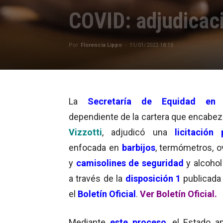
COVID: adjudicaci
Por
Florencia Lippo
-
11/01/2022 18:15
La
Secretaría de Equidad en 
dependiente de la cartera que encabe
Vizzotti
, adjudicó una
licitación 
enfocada en
barbijos
, termómetros, o
y
camisolines de seguridad
y alcohol
a través de la
disposición 1
publicada
el
Boletín Oficial
.
Ver Boletín Oficial.
Mediante
este proceso
, el Estado a