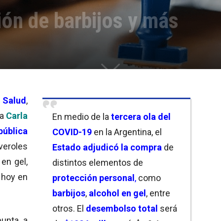
ón de barbijos y más
Salud
,
za
Carla
En medio de la
tercera ola del
pública
COVID-19
en la Argentina, el
veroles
Estado adjudicó la compra
de
 en gel,
distintos elementos de
 hoy en
protección personal
,
como
barbijos
,
alcohol en gel
, entre
otros. El
desembolso total
será
punta a