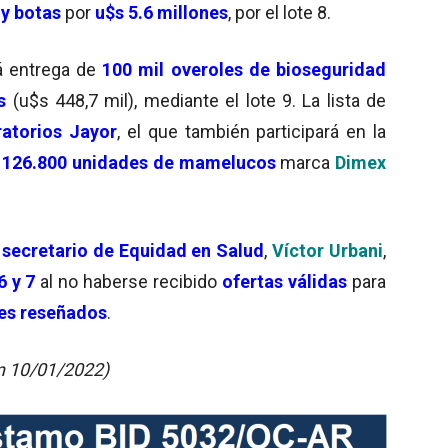
 y botas
por
u$s 5.6 millones
, por el lote 8.
 entrega de
100 mil overoles de bioseguridad
s
(u$s 448,7 mil), mediante el lote 9. La lista de
atorios Jayor
, el que también participará en la
a
126.800 unidades de mamelucos
marca
Dimex
secretario de Equidad en Salud
,
Víctor Urbani
,
6 y 7
al no haberse recibido
ofertas válidas
para
tes reseñados
.
n 10/01/2022)