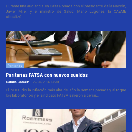
Durante una audiencia en Casa Rosada con el presidente de la Nación,
Javier Milei, y el ministro de Salud, Mario Lugones, la CAEME
oficializó...
Paritarias
Paritarias FATSA con nuevos sueldos
Camila Gomez
-
22/04/2026 14:30
El INDEC dio la inflación más alta del año la semana pasada y al toque
los laboratorios y el sindicato FATSA salieron a cerrar...