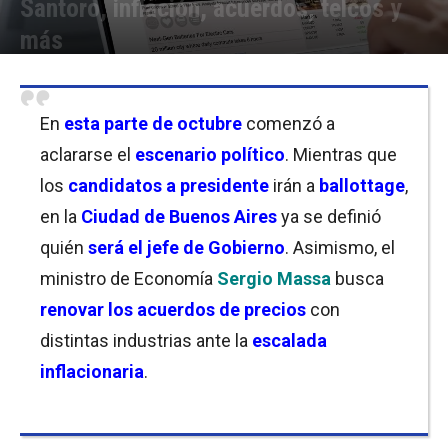
Santoro, inflación, acuerdos, telcos y
más
Por
Equipo de Redacción
-
24/10/2023 18:45
En
esta parte de octubre
comenzó a
aclararse el
escenario político
. Mientras que
los
candidatos a presidente
irán a
ballottage
,
en la
Ciudad de Buenos Aires
ya se definió
quién
será el jefe de Gobierno
. Asimismo, el
ministro de Economía
Sergio Massa
busca
renovar los acuerdos de precios
con
distintas industrias ante la
escalada
inflacionaria
.