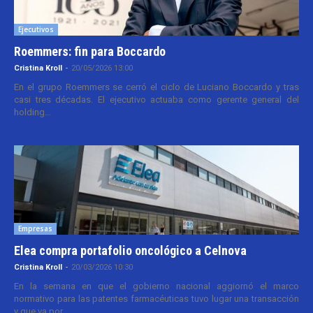
Ejecutivos
Roemmers: fin para Boccardo
Cristina Kroll
-
20/05/2026 13:00
En el grupo Roemmers se cerró el ciclo de Luciano Boccardo y tras
casi tres décadas. El ejecutivo actuaba como gerente general del
holding...
Empresas
Elea compra portafolio oncológico a Celnova
Cristina Kroll
-
20/03/2026 10:30
En la semana en que el gobierno nacional aggiornó el marco
normativo para las patentes farmacéuticas tuvo lugar una transacción
y que va por...