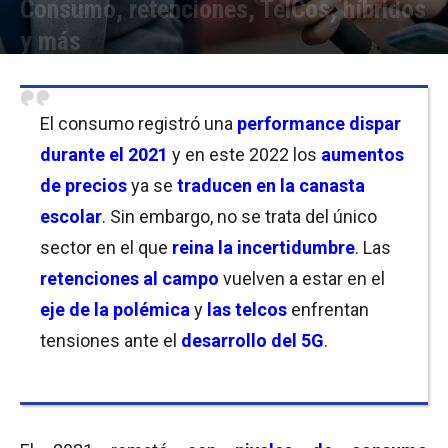
Consumo, retenciones, TelCos, híbridos
y más
Por
Anto Campanaro
-
22/01/2022 14:15
El consumo registró una
performance dispar
durante el 2021
y en este 2022 los
aumentos
de precios
ya se
traducen en la canasta
escolar
. Sin embargo, no se trata del único
sector en el que
reina la incertidumbre
. Las
retenciones al campo
vuelven a estar en el
eje de la polémica
y
las telcos
enfrentan
tensiones ante el
desarrollo del 5G
.