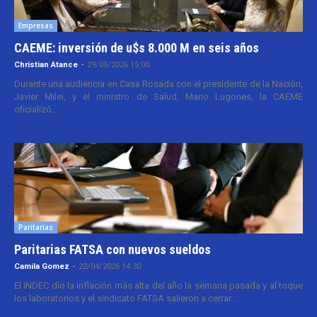
Empresas
CAEME: inversión de u$s 8.000 M en seis años
Christian Atance
-
29/05/2026 15:00
Durante una audiencia en Casa Rosada con el presidente de la Nación,
Javier Milei, y el ministro de Salud, Mario Lugones, la CAEME
oficializó...
Paritarias
Paritarias FATSA con nuevos sueldos
Camila Gomez
-
22/04/2026 14:30
El INDEC dio la inflación más alta del año la semana pasada y al toque
los laboratorios y el sindicato FATSA salieron a cerrar...