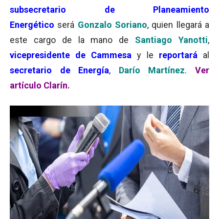
subsecretario de Planeamiento
Energético
será
Gonzalo Soriano
, quien llegará a
este cargo de la mano de
Santiago Yanotti
,
vicepresidente de Cammesa
y le
reportará
al
secretario de Energía
,
Darío Martínez
.
Ver
artículo Clarín.