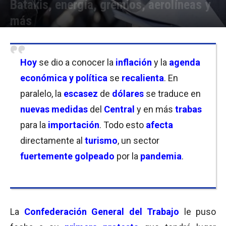
Batakis, energía, gremios, aerolíneas y
más
Por
Equipo de Redacción
-
14/07/2022 20:00
Hoy
se dio a conocer la
inflación
y la
agenda
económica y política
se
recalienta
. En
paralelo, la
escasez
de
dólares
se traduce en
nuevas medidas
del
Central
y en más
trabas
para la
importación
. Todo esto
afecta
directamente al
turismo
, un sector
fuertemente
golpeado
por la
pandemia
.
La
Confederación General del Trabajo
le puso