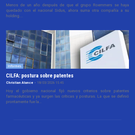
Menos de un año después de que el grupo Roemmers se haya
quedado con el nacional Sidus, ahora suma otra compañía a su
holding....
Informes
CILFA: postura sobre patentes
Christian Atance
-
18/03/2026 15:45
Hoy el gobierno nacional fijó nuevos criterios sobre patentes
farmacéuticas y ya surgen las críticas y posturas. La que se definió
prontamente fue la...