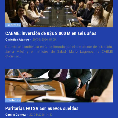
Empresas
CAEME: inversión de u$s 8.000 M en seis años
Christian Atance
-
29/05/2026 15:00
Durante una audiencia en Casa Rosada con el presidente de la Nación,
Javier Milei, y el ministro de Salud, Mario Lugones, la CAEME
oficializó...
Paritarias
Paritarias FATSA con nuevos sueldos
Camila Gomez
-
22/04/2026 14:30