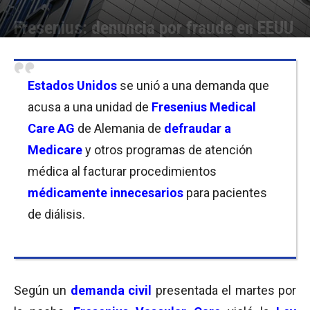
Fresenius: denuncia por fraude en EEUU
Por
Joseph Foley
-
14/07/2022 21:00
Estados Unidos
se unió a una demanda que
acusa a una unidad de
Fresenius Medical
Care AG
de Alemania de
defraudar a
Medicare
y otros programas de atención
médica al facturar procedimientos
médicamente innecesarios
para
pacientes
de diálisis.
Según un
demanda civil
presentada el martes por