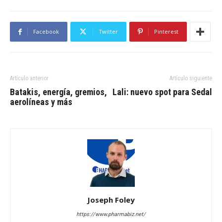
Facebook
Twitter
Pinterest
Artículo anterior
Artículo siguiente
Batakis, energía, gremios,
Lali: nuevo spot para Sedal
aerolíneas y más
Joseph Foley
https://www.pharmabiz.net/