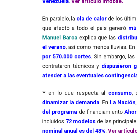
Venezuela
.
Ver artículo Infobae.
En paralelo, la
ola de calor
de los últi
que afectó a todo el país generó
múlt
Manuel Barca
explica que las
distrib
el verano
, así como menos lluvias. En
por 570.000 cortes
. Sin embargo, la
contrataron técnicos y
dispusieron g
atender a las eventuales contingenci
Y en lo que respecta al
consumo
,
dinamizar la demanda
. En
La Nación
del programa
de financiamiento
Ahor
incluidos
72 modelos
de las principal
nominal anual es del 48%
.
Ver artícul