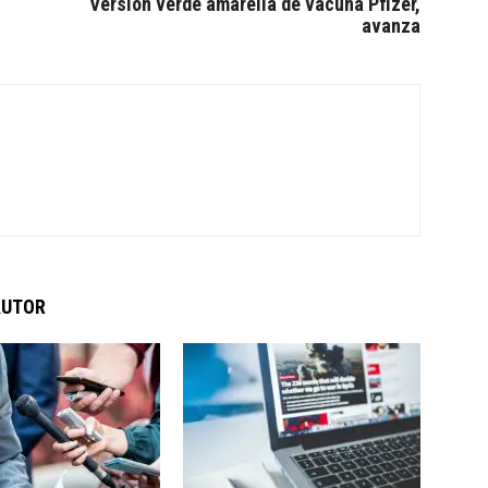
Versión verde amarella de vacuna Pfizer,
avanza
AUTOR