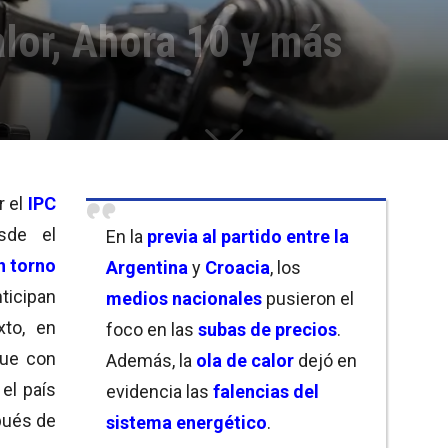
alor, Ahora 10 y más
r el
IPC
esde el
En la
previa al partido entre la
n torno
Argentina
y
Croacia
, los
ticipan
medios nacionales
pusieron el
xto, en
foco en las
subas de precios
.
que con
Además, la
ola de calor
dejó en
 el país
evidencia las
falencias del
pués de
sistema energético
.