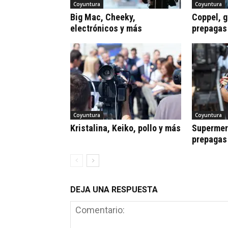
Coyuntura
Coyuntura
Big Mac, Cheeky,
Coppel, gr
electrónicos y más
prepagas
Coyuntura
Coyuntura
Kristalina, Keiko, pollo y más
Supermerc
prepagas
DEJA UNA RESPUESTA