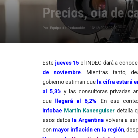
Precios, ola de c
Por
Equipo de Redacción
-
13/12/2022 12:00
Este
jueves 15
el INDEC dará a conoce
de noviembre
. Mientras tanto, d
gobierno estiman que
la cifra estará e
al 5,3%
y las consultoras privadas an
que
llegará al 6,2%
. En ese conte
Infobae
Martín Kanenguiser
detalla 
esos datos
la Argentina
volverá a ser
con
mayor inflación en la región
, des