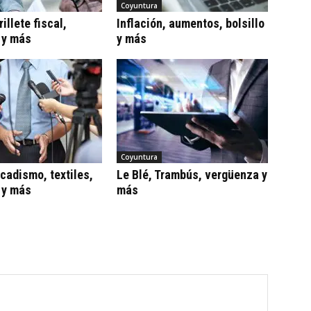
Coyuntura
illete fiscal,
Inflación, aumentos, bolsillo
 y más
y más
Coyuntura
adismo, textiles,
Le Blé, Trambús, vergüenza y
 y más
más