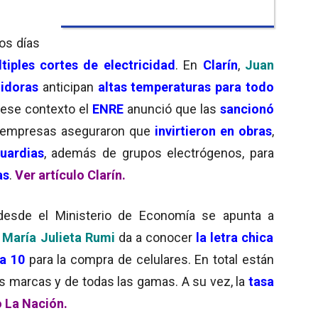
mos días
iples cortes de electricidad
. En
Clarín
,
Juan
uidoras
anticipan
altas temperaturas para todo
 ese contexto el
ENRE
anunció que las
sancionó
s empresas aseguraron que
invirtieron en obras
,
uardias
, además de grupos electrógenos, para
as
.
Ver artículo Clarín.
 desde el Ministerio de Economía se apunta a
,
María Julieta Rumi
da a conocer
la letra chica
a 10
para la compra de celulares. En total están
es marcas y de todas las gamas. A su vez, la
tasa
o La Nación.