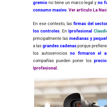
gremio
no tiene un marco legal y
no f
consumo masivo
.
Ver artículo La Nac
En ese contexto, las
firmas del secto
los controles
. En
Iprofesional
Claudi
principalmente las
medianas y peque
a las
grandes cadenas
porque prefiere
los autoservicios
no firmaron el 
compañías pueden poner los
precio
Iprofesional.