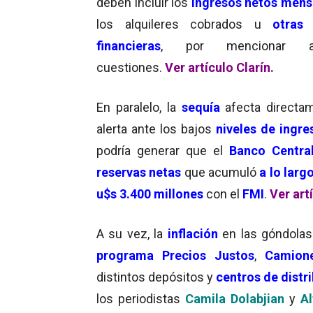
deben incluir los
ingresos netos mens
los alquileres cobrados u
otras 
financieras
, por mencionar al
cuestiones.
Ver artículo Clarín.
En paralelo, la
sequía
afecta directa
alerta ante los bajos
niveles de ingre
podría generar que el
Banco Central
reservas netas
que acumuló
a lo larg
u$s 3.400 millones
con el
FMI
.
Ver art
A su vez, la
inflación
en las góndolas
programa Precios Justos
,
Camion
distintos depósitos y
centros de distr
los periodistas
Camila Dolabjian
y
Al