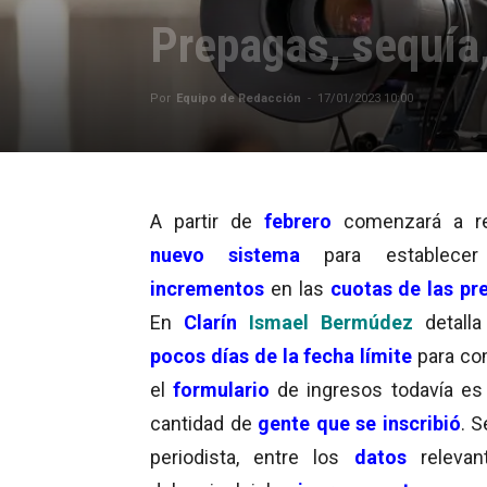
Prepagas, sequía,
Por
Equipo de Redacción
-
17/01/2023 10:00
A partir de
febrero
comenzará a re
nuevo sistema
para establecer
incrementos
en las
cuotas de las pr
En
Clarín
Ismael Bermúdez
detalla
pocos días de la fecha límite
para co
el
formulario
de ingresos todavía es 
cantidad de
gente que se inscribió
. S
periodista, entre los
datos
relevan