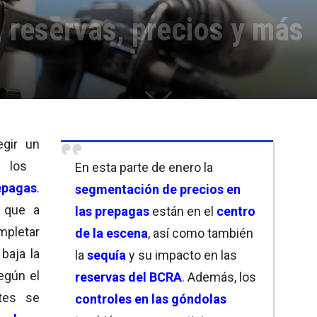
 reservas, precios y más
gir un
 los
En esta parte de enero la
epagas
.
segmentación de precios en
 que a
las prepagas
están en el
centro
mpletar
de la escena
, así como también
baja la
la
sequía
y su impacto en las
egún el
reservas del BCRA
. Además, los
tes se
controles en las góndolas