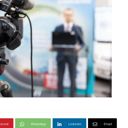
terest
WhatsApp
Linkedin
Email