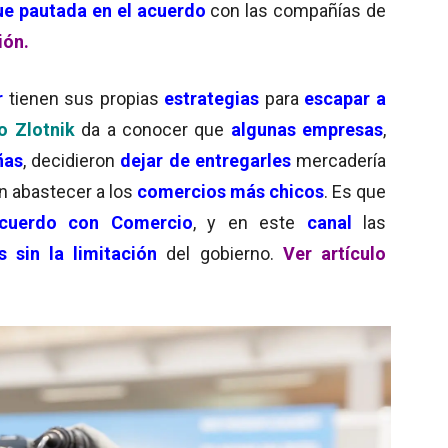
ue pautada en el acuerdo
con las compañías de
ión.
r
tienen sus propias
estrategias
para
escapar a
o Zlotnik
da a conocer que
algunas empresas
,
ñas
, decidieron
dejar de entregarles
mercadería
n abastecer a los
comercios más chicos
. Es que
acuerdo con Comercio
, y en este
canal
las
s sin la limitación
del gobierno.
Ver artículo