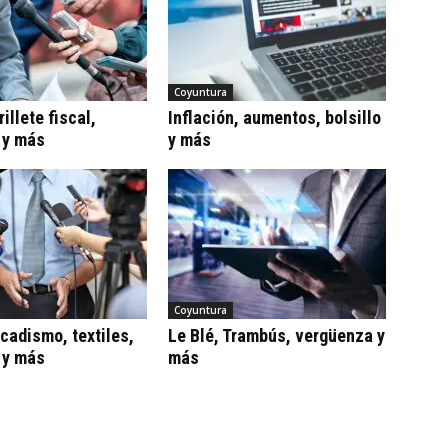
Coyuntura
illete fiscal,
Inflación, aumentos, bolsillo
 y más
y más
Coyuntura
adismo, textiles,
Le Blé, Trambús, vergüenza y
 y más
más