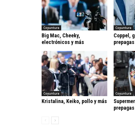
Coyuntura
Coyuntura
Big Mac, Cheeky,
Coppel, gr
electrónicos y más
prepagas
Coyuntura
Coyuntura
Kristalina, Keiko, pollo y más
Supermerc
prepagas