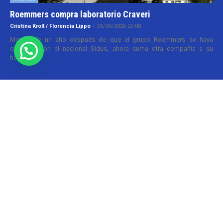
Roemmers compra laboratorio Craveri
Cristina Kroll / Florencia Lippo
-
05/05/2026 20:00
Menos de un año después de que el grupo Roemmers se haya
quedado con el nacional Sidus, ahora suma otra compañía a su
holding....
Informes
CILFA: postura sobre patentes
Christian Atance
-
18/03/2026 15:45
Hoy el gobierno nacional fijó nuevos criterios sobre patentes
farmacéuticas y ya surgen las críticas y posturas. La que se definió
prontamente fue la...