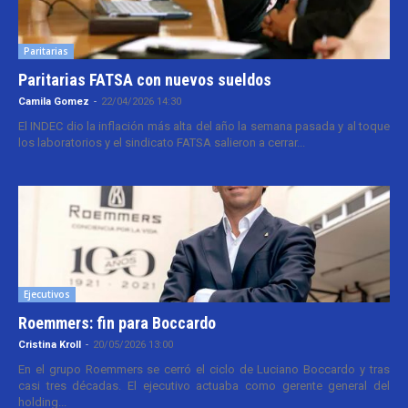
Paritarias
Paritarias FATSA con nuevos sueldos
Camila Gomez
-
22/04/2026 14:30
El INDEC dio la inflación más alta del año la semana pasada y al toque
los laboratorios y el sindicato FATSA salieron a cerrar...
Ejecutivos
Roemmers: fin para Boccardo
Cristina Kroll
-
20/05/2026 13:00
En el grupo Roemmers se cerró el ciclo de Luciano Boccardo y tras
casi tres décadas. El ejecutivo actuaba como gerente general del
holding...