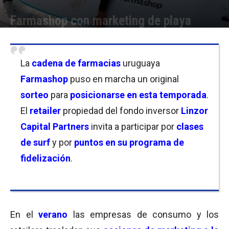
Farmashop con marketing de playa
Por
Florencia Lippo
-
17/01/2023 12:00
La
cadena de farmacias
uruguaya
Farmashop
puso en marcha un original
sorteo
para
posicionarse en esta temporada
.
El
retailer
propiedad del fondo inversor
Linzor
Capital Partners
invita a participar por
clases
de surf
y por
puntos en su programa de
fidelización
.
En el
verano
las empresas de consumo y los