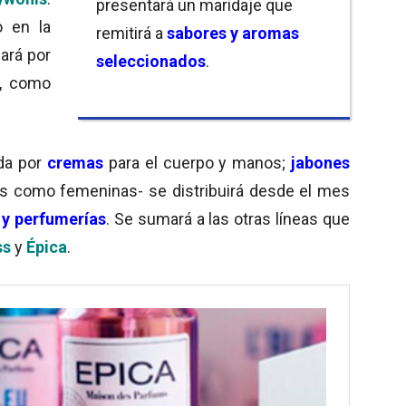
presentará un maridaje que
o en la
remitirá a
sabores y aromas
zará por
seleccionados
.
, como
da por
cremas
para el cuerpo y manos;
jabones
as como femeninas- se distribuirá desde el mes
y perfumerías
. Se sumará a las otras líneas que
ss
y
Épica
.