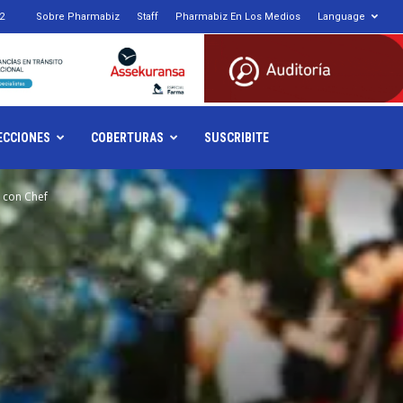
2
Sobre Pharmabiz
Staff
Pharmabiz En Los Medios
Language
armabiz.NET
ECCIONES
COBERTURAS
SUSCRIBITE
 con Chef