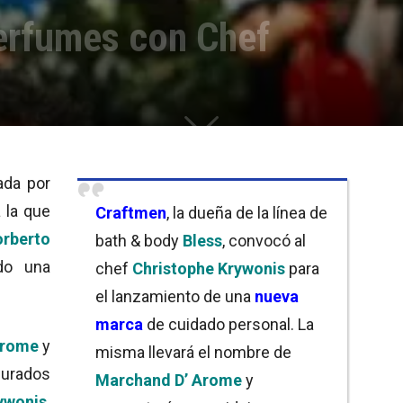
erfumes con Chef
da por
 la que
Craftmen
, la dueña de la línea de
rberto
bath & body
Bless
, convocó al
do una
chef
Christophe Krywonis
para
el lanzamiento de una
nueva
marca
de cuidado personal. La
Arome
y
misma llevará el nombre de
jurados
Marchand D’ Arome
y
ywonis
.