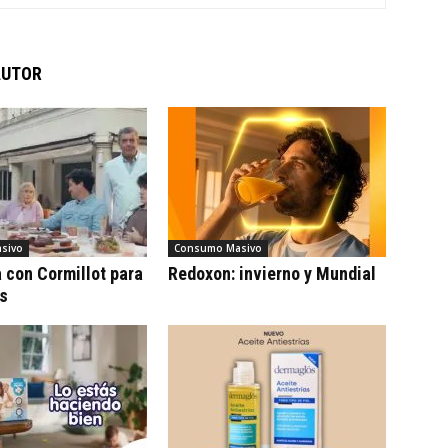
AUTOR
sivo
Consumo Masivo
con Cormillot para
Redoxon: invierno y Mundial
cs