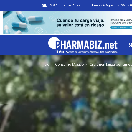
C
13.8
Buenos Aires
Jueves 6 Agosto 2026 05:0
Ph
S
Inicio
Consumo Masivo
Craftmen lanza perfumes