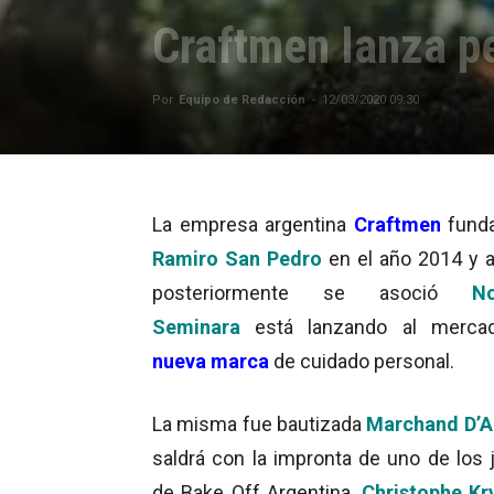
Craftmen lanza p
Por
Equipo de Redacción
-
12/03/2020 09:30
La empresa argentina
Craftmen
funda
Ramiro San Pedro
en el año 2014 y a
posteriormente se asoció
No
Seminara
está lanzando al merca
nueva marca
de cuidado personal.
La misma fue bautizada
Marchand D’
saldrá con la impronta de uno de los 
de Bake Off Argentina,
Christophe Kr