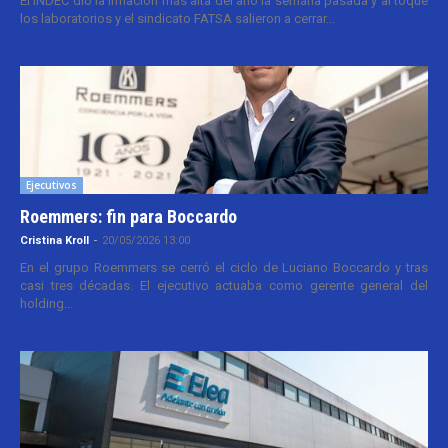
El INDEC dio la inflación más alta del año la semana pasada y al toque
los laboratorios y el sindicato FATSA salieron a cerrar...
Ejecutivos
Roemmers: fin para Boccardo
Cristina Kroll
-
20/05/2026 13:00
En el grupo Roemmers se cerró el ciclo de Luciano Boccardo y tras
casi tres décadas. El ejecutivo actuaba como gerente general del
holding...