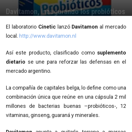
Davitamon, inaugurando los probióticos
Por
Equipo de Redacción
-
04/08/2010 17:29
El laboratorio
Cinetic
lanzó
Davitamon
al mercado
local.
http://www.davitamon.nl
Así este producto, clasificado como
suplemento
dietario
se une para reforzar las defensas en el
mercado argentino.
La compañía de capitales belga, lo define como una
combinación única que reúne en una cápsula 2 mil
millones de bacterias buenas –probióticos-, 12
vitaminas, ginseng, guaraná y minerales.
Davitamon
apunta a quitarle terreno a marcas