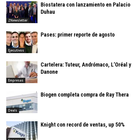
Biostatera con lanzamiento en Palacio
Duhau
ZNewsletter
Pases: primer reporte de agosto
Ejecutivos
Cartelera: Tuteur, Andrómaco, L’Oréal y
Danone
Empresas
Biogen completa compra de Ray Thera
Deals
Knight con record de ventas, up 50%