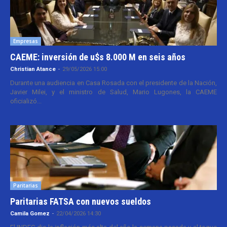
Empresas
CAEME: inversión de u$s 8.000 M en seis años
Christian Atance
-
29/05/2026 15:00
Durante una audiencia en Casa Rosada con el presidente de la Nación,
Javier Milei, y el ministro de Salud, Mario Lugones, la CAEME
oficializó...
Paritarias
Paritarias FATSA con nuevos sueldos
Camila Gomez
-
22/04/2026 14:30