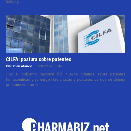
holding....
Informes
CILFA: postura sobre patentes
Christian Atance
-
18/03/2026 15:45
Hoy el gobierno nacional fijó nuevos criterios sobre patentes
farmacéuticas y ya surgen las críticas y posturas. La que se definió
prontamente fue la...