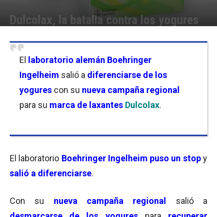
Dulcolax, la batalla contra los yogures
Por
Equipo de Redacción
-
03/08/2010 15:34
El
laboratorio alemán
Boehringer
Ingelheim
salió a
diferenciarse de los
yogures
con su
nueva campaña regional
para su
marca de laxantes
Dulcolax
.
El laboratorio
Boehringer Ingelheim
puso un stop
y
salió a diferenciarse
.
Con su
nueva campaña regional
salió a
desmarcarse de los yogures
para
recuperar