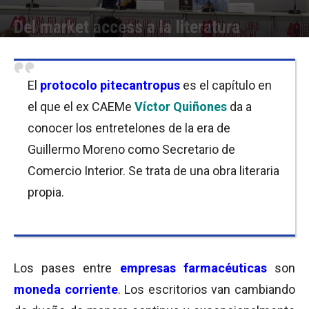
Del market access a la literatura
Por
Equipo de Redacción
-
06/01/2020 08:30
El
protocolo pitecantropus
es el capítulo en
el que el ex CAEMe
Víctor Quiñones
da a
conocer los entretelones de la era de
Guillermo Moreno como Secretario de
Comercio Interior. Se trata de una obra literaria
propia.
Los pases entre
empresas farmacéuticas
son
moneda corriente
. Los escritorios van cambiando