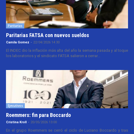
Paritarias
Paritarias FATSA con nuevos sueldos
Camila Gomez
-
22/04/2026 14:30
El INDEC dio la inflación más alta del año la semana pasada y al toque
los laboratorios y el sindicato FATSA salieron a cerrar...
Ejecutivos
Roemmers: fin para Boccardo
Cristina Kroll
-
20/05/2026 13:00
En el grupo Roemmers se cerró el ciclo de Luciano Boccardo y tras