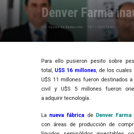
Denver Farma ina
Por
Equipo de Redacción
-
19/11/2010 14:43
Para ello pusieron pesito sobre pes
total,
U$S 16 millones
, de los cuales
U$S 11 millones fueron destinados a 
civil y U$S 5 millones fueron ori
a adquirir tecnología.
La
nueva fábrica
de
Denver Farma
con áreas de producción de compri
líquidos, semisólidos, inyectables, co