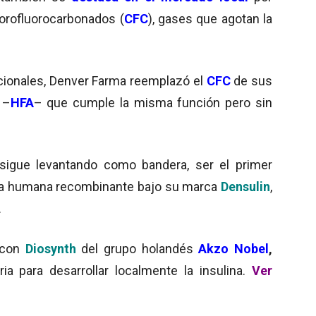
lorofluorocarbonados (
CFC
), gases que agotan la
cionales, Denver Farma reemplazó el
CFC
de sus
 –
HFA
– que cumple la misma función pero sin
sigue levantando como bandera, ser el primer
lina humana recombinante bajo su marca
Densulin
,
.
 con
Diosynth
del grupo holandés
Akzo Nobel
,
ia para desarrollar localmente la insulina.
Ver