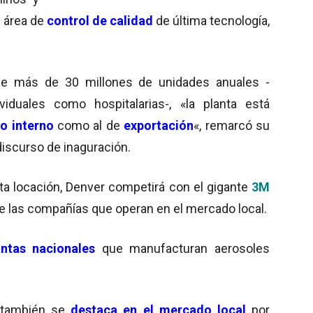
n área de
control de calidad
de última tecnología,
e más de 30 millones de unidades anuales -
viduales como hospitalarias-, «la planta está
o interno
como al de
exportación
«, remarcó su
iscurso de inaguración.
a locación, Denver competirá con el gigante
3M
de las compañías que operan en el mercado local.
ntas nacionales
que manufacturan aerosoles
o también se
destaca en el mercado local
por