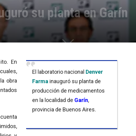
uguró su planta en Garín
ito. En
 cuales,
El laboratorio nacional
Denver
la obra
Farma
inauguró su planta de
entados
producción de medicamentos
en la localidad de
Garín
,
provincia de Buenos Aires.
cuenta
midos,
lirios y