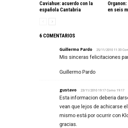
Caviahue: acuerdo con la
Organon:
española Cantabria
en seis 
6 COMENTARIOS
Guillermo Pardo
25/11/2010 11:33 Co
Mis sinceras felicitaciones pa
Guillermo Pardo
gustavo
23/11/2010 19:17 Como 19:17
Esta informacion deberia darse
vean que lejos de achicarse e
mismo está por ocurrir con Klo
gracias.