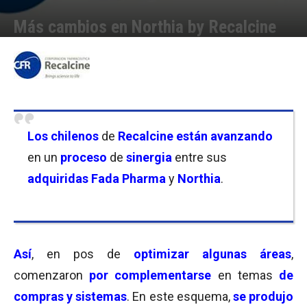
Más cambios en Northia by Recalcine
Por
Equipo de Redacción
-
16/11/2010 15:56
Los chilenos
de
Recalcine están avanzando
en un
proceso
de
sinergia
entre sus
adquiridas Fada Pharma
y
Northia
.
Así
, en pos de
optimizar algunas áreas
,
comenzaron
por complementarse
en temas
de
compras y sistemas
. En este esquema,
se produjo