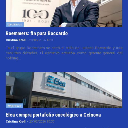
Ejecutivos
Roemmers: fin para Boccardo
Cristina Kroll
-
20/05/2026 13:00
En el grupo Roemmers se cerró el ciclo de Luciano Boccardo y tras
casi tres décadas. El ejecutivo actuaba como gerente general del
holding...
Empresas
Elea compra portafolio oncológico a Celnova
Cristina Kroll
-
20/03/2026 10:30