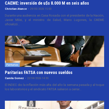
CAEME: inversión de u$s 8.000 M en seis años
Christian Atance
-
29/05/2026 15:00
Durante una audiencia en Casa Rosada con el presidente de la Nación,
Javier Milei, y el ministro de Salud, Mario Lugones, la CAEME
oficializó...
Paritarias
Paritarias FATSA con nuevos sueldos
Camila Gomez
-
22/04/2026 14:30
El INDEC dio la inflación más alta del año la semana pasada y al toque
los laboratorios y el sindicato FATSA salieron a cerrar...