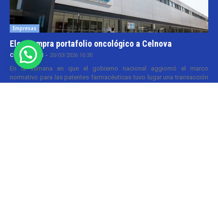
Empresas
Elea compra portafolio oncológico a Celnova
Cristina Kroll
-
20/03/2026 10:30
En la semana en que el gobierno nacional aggiornó el marco
normativo para las patentes farmacéuticas tuvo lugar una transacción
y que va por...
Informes
Roemmers compra laboratorio Craveri
Cristina Kroll / Florencia Lippo
-
05/05/2026 20:00
Menos de un año después de que el grupo Roemmers se haya
quedado con el nacional Sidus, ahora suma otra compañía a su