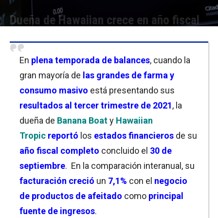
Dueña de Hawaiian crece en año fiscal
Por
Christian Atance
-
12/11/2021 22:30
En
plena temporada de balances
, cuando la
gran mayoría de
las grandes de farma y
consumo masivo
está presentando sus
resultados al tercer trimestre de 2021
, la
dueña de
Banana Boat
y
Hawaiian
Tropic
reportó
los
estados financieros
de su
año
fiscal completo
concluido el
30 de
septiembre
. En la comparación interanual, su
facturación creció
un
7,1%
con el
negocio
de productos de afeitado
como
principal
fuente de ingresos
.