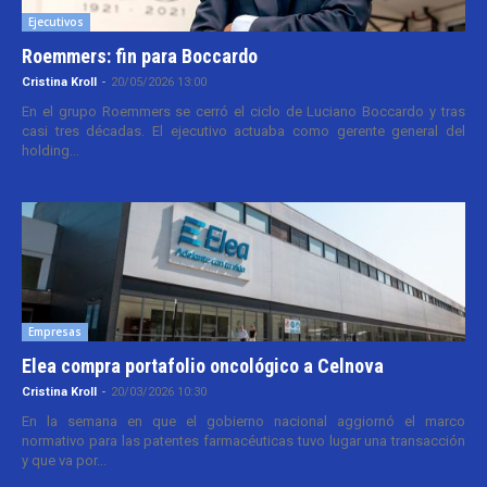
Ejecutivos
Roemmers: fin para Boccardo
Cristina Kroll
-
20/05/2026 13:00
En el grupo Roemmers se cerró el ciclo de Luciano Boccardo y tras
casi tres décadas. El ejecutivo actuaba como gerente general del
holding...
Empresas
Elea compra portafolio oncológico a Celnova
Cristina Kroll
-
20/03/2026 10:30
En la semana en que el gobierno nacional aggiornó el marco
normativo para las patentes farmacéuticas tuvo lugar una transacción
y que va por...