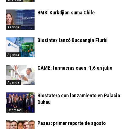
BMS: Kurkdjian suma Chile
Agenda
Biosintex lanzó Bucoangin Flurbi
Agenda
CAME: farmacias caen -1,6 en julio
Agenda
Biostatera con lanzamiento en Palacio
Duhau
Empresas
Pases: primer reporte de agosto