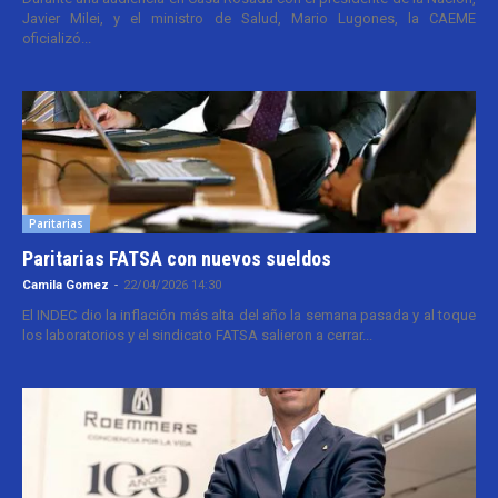
Javier Milei, y el ministro de Salud, Mario Lugones, la CAEME
oficializó...
Paritarias
Paritarias FATSA con nuevos sueldos
Camila Gomez
-
22/04/2026 14:30
El INDEC dio la inflación más alta del año la semana pasada y al toque
los laboratorios y el sindicato FATSA salieron a cerrar...