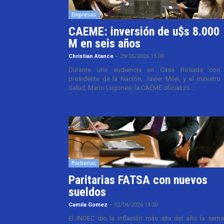
Empresas
CAEME: inversión de u$s 8.000
M en seis años
Christian Atance
-
29/05/2026 15:00
Durante una audiencia en Casa Rosada con 
presidente de la Nación, Javier Milei, y el ministro
Salud, Mario Lugones, la CAEME oficializó...
Paritarias
Paritarias FATSA con nuevos
sueldos
Camila Gomez
-
22/04/2026 14:30
El INDEC dio la inflación más alta del año la sem