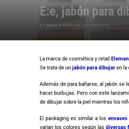
E:e, jabón para di
Por
Equipo de Redacción
-
27/07/2015 09:10
La marca de cosmética y retail
Elemen
Se trata de un
jabón para dibujar
en la
Además de para bañarse, al jabón se l
hacer burbujas. Pero con este lanzamie
de dibujar sobre la piel mientras los ni
El packaging es similar a los
envases
varían los colores según las
diversas 