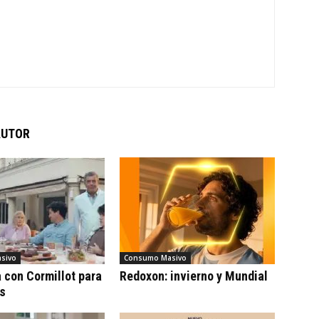
AUTOR
sivo
Consumo Masivo
con Cormillot para
Redoxon: invierno y Mundial
cs