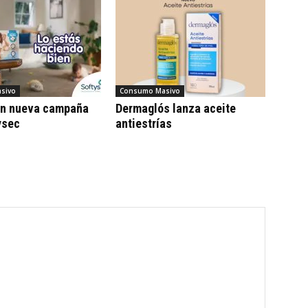
sivo
Consumo Masivo
on nueva campaña
Dermaglós lanza aceite
ysec
antiestrías