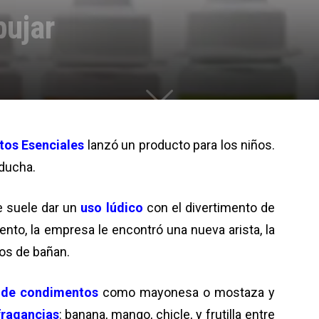
bujar
tos Esenciales
lanzó un producto para los niños.
 ducha.
e suele dar un
uso lúdico
con el divertimento de
nto, la empresa le encontró una nueva arista, la
ños de bañan.
 de condimentos
como mayonesa o mostaza y
fragancias
: banana, mango, chicle, y frutilla entre