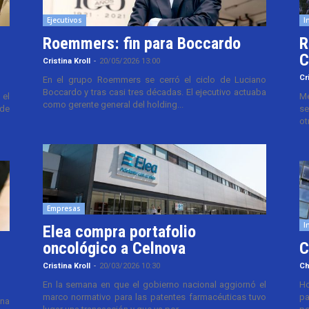
Ejecutivos
I
Roemmers: fin para Boccardo
R
C
Cristina Kroll
-
20/05/2026 13:00
Cr
En el grupo Roemmers se cerró el ciclo de Luciano
Boccardo y tras casi tres décadas. El ejecutivo actuaba
el
Me
como gerente general del holding...
 de
se
ot
Empresas
I
Elea compra portafolio
oncológico a Celnova
C
Cristina Kroll
-
20/03/2026 10:30
Ch
En la semana en que el gobierno nacional aggiornó el
Ho
marco normativo para las patentes farmacéuticas tuvo
pa
ana