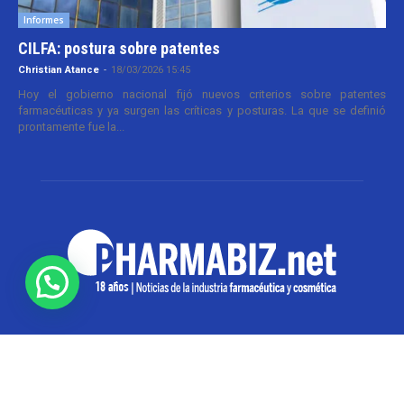
Informes
CILFA: postura sobre patentes
Christian Atance
-
18/03/2026 15:45
Hoy el gobierno nacional fijó nuevos criterios sobre patentes
farmacéuticas y ya surgen las críticas y posturas. La que se definió
prontamente fue la...
SOBRE NOSOTROS
Pharmabiz es un diario especializado en el quehacer