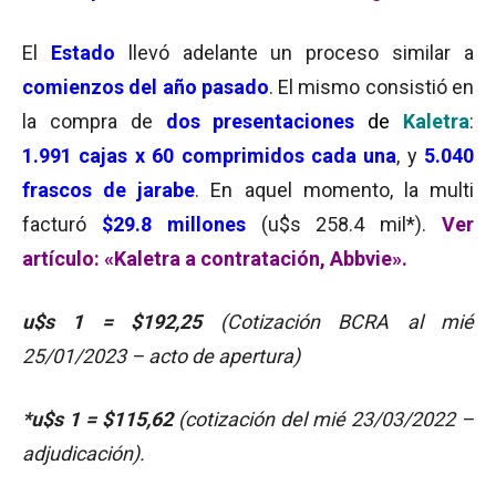
El
Estado
llevó adelante un proceso similar a
comienzos del año pasado
. El mismo consistió en
la compra de
dos presentaciones
de
Kaletra
:
1.991 cajas x 60 comprimidos cada una
, y
5.040
frascos de jarabe
. En aquel momento, la multi
facturó
$29.8 millones
(u$s 258.4 mil*).
Ver
artículo: «Kaletra a contratación, Abbvie».
u$s 1
=
$192,25
(Cotización BCRA al mié
25/01/2023 – acto de apertura)
*u$s 1 = $115,62
(cotización del mié 23/03/2022 –
adjudicación).