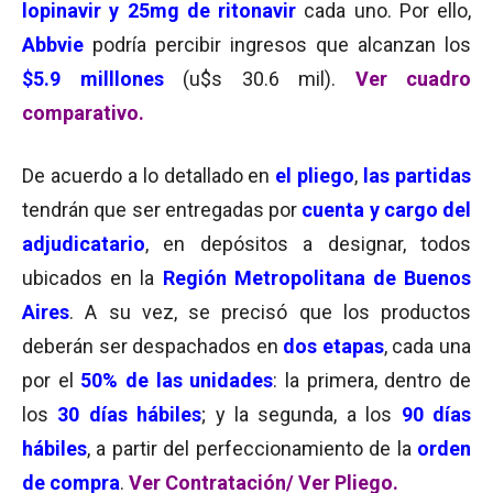
lopinavir y 25mg de ritonavir
cada uno. Por ello,
Abbvie
podría percibir ingresos que alcanzan los
$5.9 milllones
(u$s 30.6 mil).
Ver cuadro
comparativo.
De acuerdo a lo detallado en
el pliego
,
las partidas
tendrán que ser entregadas por
cuenta y cargo del
adjudicatario
, en depósitos a designar, todos
ubicados en la
Región Metropolitana de Buenos
Aires
. A su vez, se precisó que los productos
deberán ser despachados en
dos etapas
, cada una
por el
50% de las unidades
: la primera, dentro de
los
30 días hábiles
; y la segunda, a los
90 días
hábiles
, a partir del perfeccionamiento de la
orden
de compra
.
Ver Contratación
/
Ver Pliego.