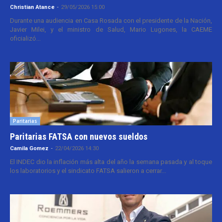
Christian Atance
-
29/05/2026 15:00
Durante una audiencia en Casa Rosada con el presidente de la Nación,
Javier Milei, y el ministro de Salud, Mario Lugones, la CAEME
oficializó...
Paritarias
Paritarias FATSA con nuevos sueldos
Camila Gomez
-
22/04/2026 14:30
El INDEC dio la inflación más alta del año la semana pasada y al toque
los laboratorios y el sindicato FATSA salieron a cerrar...