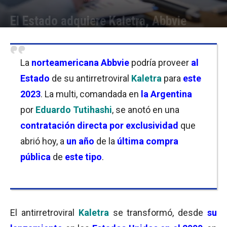
El Estado adquiere Kaletra, Abbvie
Por
Mila Goldfeder
-
25/01/2023 17:00
La
norteamericana Abbvie
podría proveer
al
Estado
de su antirretroviral
Kaletra
para
este
2023
. La multi, comandada en
la Argentina
por
Eduardo Tutihashi
, se anotó en una
contratación directa por exclusividad
que
abrió hoy, a
un año
de la
última compra
pública
de
este tipo
.
El antirretroviral
Kaletra
se transformó, desde
su