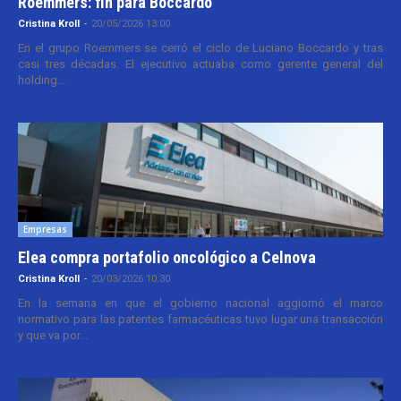
Roemmers: fin para Boccardo
Cristina Kroll
-
20/05/2026 13:00
En el grupo Roemmers se cerró el ciclo de Luciano Boccardo y tras
casi tres décadas. El ejecutivo actuaba como gerente general del
holding...
Empresas
Elea compra portafolio oncológico a Celnova
Cristina Kroll
-
20/03/2026 10:30
En la semana en que el gobierno nacional aggiornó el marco
normativo para las patentes farmacéuticas tuvo lugar una transacción
y que va por...