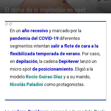
El nicho de la depilación en spot
Por
Laura Ponasso
-
11/11/2020 11:30
En un
año recesivo
y marcado por la
pandemia del COVID-19
diferentes
segmentos intentan
salir a flote de cara a la
flexibilizada temporada de verano
. Por caso,
en
depilación
, la cadena
Depi4ever
lanzó un
micro spot
de posicionamiento
.
Eligió a la
modelo
Rocío Guirao Díaz
y a su marido,
Nicolás Paladini
como protagonistas.