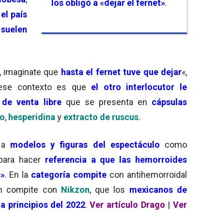
los obligó a «dejar el fernet»
.
el país
s
suelen
, imaginate que
hasta el fernet tuve que dejar
«,
ese contexto es que
el otro interlocutor le
de venta libre
que se presenta en
cápsulas
co
,
hesperidina
y
extracto de ruscus
.
 a
modelos y figuras del espectáculo
como
 para hacer
referencia a que las hemorroides
s»
. En la
categoría compite
con antihemorroidal
én compite con
Nikzon
, que los
mexicanos de
 a principios del 2022
.
Ver artículo Drago
|
Ver