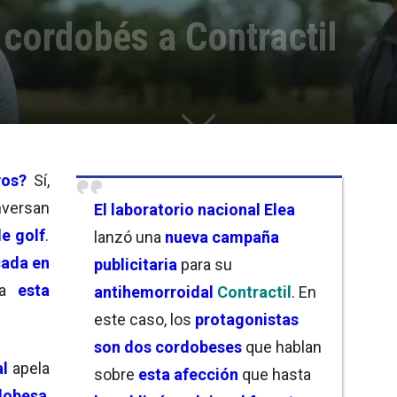
 cordobés a Contractil
vos?
Sí,
nversan
El
laboratorio nacional Elea
e golf
.
lanzó una
nueva campaña
cada en
publicitaria
para su
a
esta
antihemorroidal
Contractil
. En
este caso, los
protagonistas
son dos cordobeses
que hablan
al
apela
sobre
esta afección
que hasta
dobesa
,