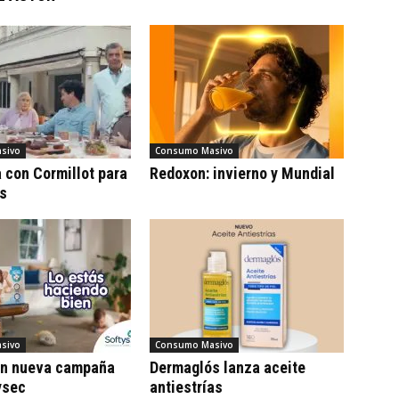
sivo
Consumo Masivo
con Cormillot para
Redoxon: invierno y Mundial
cs
sivo
Consumo Masivo
on nueva campaña
Dermaglós lanza aceite
ysec
antiestrías