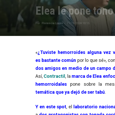
Elea le pone tono
Por
Florencia Lippo
-
11/11/2024 10:15
«
¿Tuviste hemorroides alguna vez 
es bastante común
por lo que sé», co
dos amigos en medio de un campo d
Así,
Contractil
, la
marca de Elea enfo
hemorroidales
pone sobre la mes
temática que ya dejó de ser tabú
.
Y en este spot
, el
laboratorio nacion
a
dos protagonistas con tonada cor