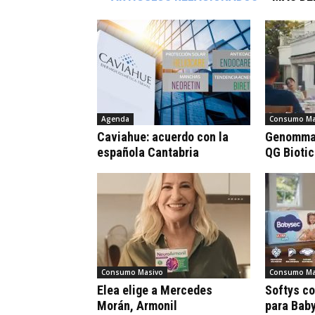
Agenda
Consumo Ma
Caviahue: acuerdo con la
Genomma 
española Cantabria
QG Bioti
Consumo Masivo
Consumo Ma
Elea elige a Mercedes
Softys c
Morán, Armonil
para Bab