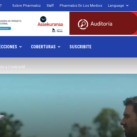
7
Sobre Pharmabiz
Staff
Pharmabiz En Los Medios
Language
armabiz.NET
ECCIONES
COBERTURAS
SUSCRIBITE
és a Contractil