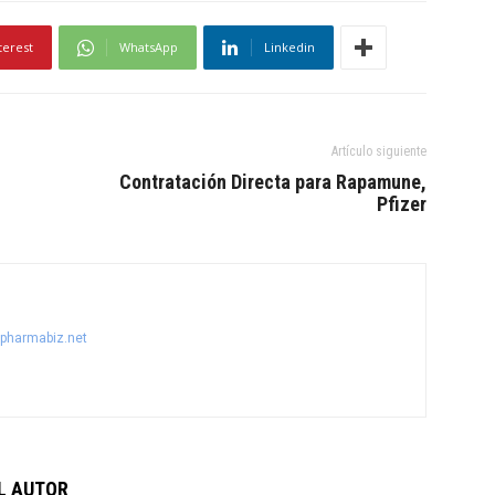
terest
WhatsApp
Linkedin
Artículo siguiente
Contratación Directa para Rapamune,
Pfizer
@pharmabiz.net
L AUTOR