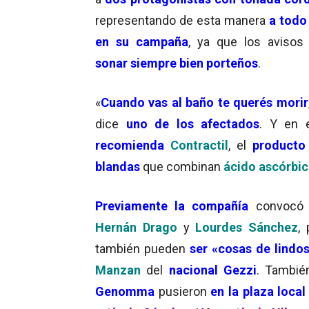
representando de esta manera
a todo 
en su campaña
, ya que los aviso
sonar siempre bien porteños
.
«
Cuando vas al baño te querés morir
dice
uno de los afectados
. Y en 
recomienda
Contractil
, el
producto 
blandas
que combinan
ácido ascórbi
Previamente la
compañía
convocó
Hernán Drago
y
Lourdes Sánchez
,
también pueden
ser «cosas de lindo
Manzan
del
nacional Gezzi
. Tambi
Genomma
pusieron
en la plaza local