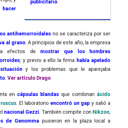
publicitario
.
 hacer
os antihemorroidales
no se caracteriza por ser
va al grano
. A principios de este año, la empresa
 a efectos de
mostrar que los hombres
orroides
; y previo a ello la firma
había apelado
situación
y los problemas que le aparejaba
oto
.
Ver artículo Drago
nta en
cápsulas blandas
que combinan
ácido
 ruscus
. El laboratorio
encontró un gap
y salió a
el
nacional Gezzi
. También compite con
Nikzon
,
os de Genomma
pusieron en la plaza local a