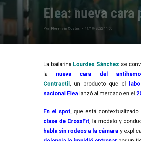
Elea: nueva cara 
Por
Florencia Costas
-
11/10/2022 11:00
La bailarina
Lourdes Sánchez
se convi
la
nueva cara del antihemor
Contractil
, un producto que el
labo
nacional Elea
lanzó al mercado en el
2
En el spot
, que está contextualizad
clase de CrossFit
, la modelo y condu
habla sin rodeos a la cámara
y explic
dolencia le impidió entrenar
por un t