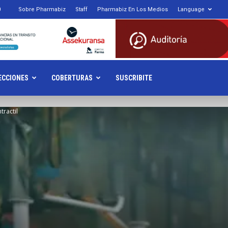
0
Sobre Pharmabiz
Staff
Pharmabiz En Los Medios
Language
armabiz.NET
ECCIONES
COBERTURAS
SUSCRIBITE
tractil