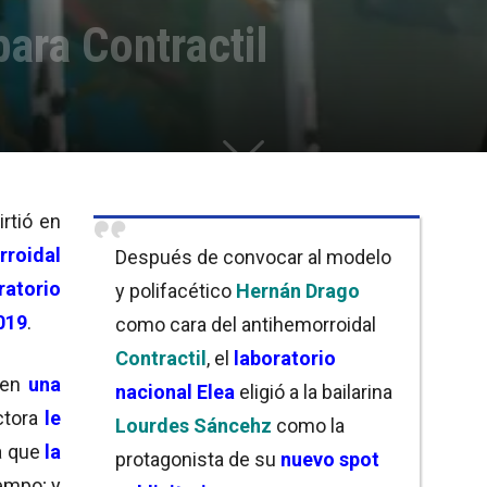
para Contractil
rtió en
roidal
Después de convocar al modelo
ratorio
y polifacético
Hernán Drago
019
.
como cara del antihemorroidal
Contractil
, el
laboratorio
o en
una
nacional Elea
eligió a la bailarina
ctora
le
Lourdes Sáncehz
como la
a que
la
protagonista de su
nuevo spot
iempo; y