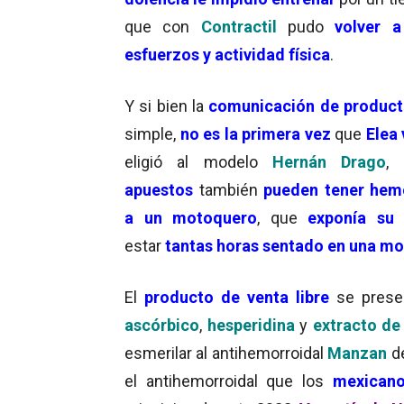
que con
Contractil
pudo
volver a
esfuerzos y actividad física
.
Y si bien la
comunicación de product
simple,
no es la primera vez
que
Elea 
eligió al modelo
Hernán Drago
,
apuestos
también
pueden tener hem
a
un motoquero
, que
exponía su 
estar
tantas horas sentado en una m
El
producto de venta libre
se prese
ascórbico
,
hesperidina
y
extracto de
esmerilar al antihemorroidal
Manzan
d
el antihemorroidal que los
mexican