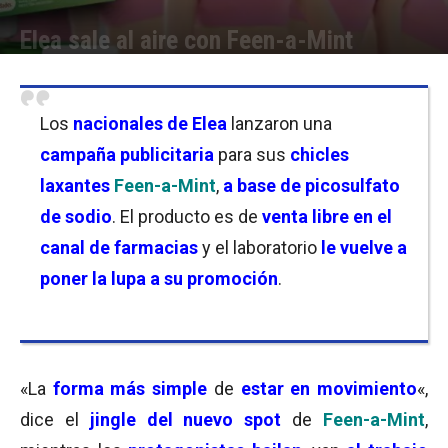
Elea sale al aire con Feen-a-Mint
Por
Florencia Lippo
-
18/03/2024 15:15
Los
nacionales de Elea
lanzaron una
campaña publicitaria
para sus
chicles
laxantes
Feen-a-Mint
,
a base de picosulfato
de sodio
. El producto es de
venta libre en el
canal de farmacias
y el laboratorio
le vuelve a
poner la lupa a su promoción
.
«La
forma más simple
de
estar en movimiento
«,
dice el
jingle del nuevo spot
de
Feen-a-Mint
,