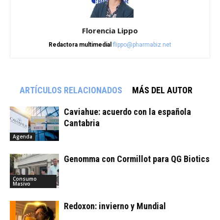
Florencia Lippo
Redactora multimedial
flippo@pharmabiz.net
ARTÍCULOS RELACIONADOS
MÁS DEL AUTOR
Caviahue: acuerdo con la española
Cantabria
Agenda
Genomma con Cormillot para QG Biotics
Consumo
Masivo
Redoxon: invierno y Mundial