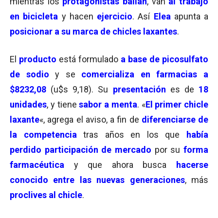
mientras los
protagonistas bailan
, van
al trabajo
en bicicleta
y hacen
ejercicio
. Así
Elea
apunta a
posicionar a su marca de chicles laxantes
.
El
producto
está formulado
a base de picosulfato
de sodio
y se
comercializa en farmacias a
$8232,08
(u$s 9,18). Su
presentación
es de
18
unidades
, y tiene
sabor a menta
. «
El primer chicle
laxante
«, agrega el aviso, a fin de
diferenciarse de
la competencia
tras años en los que
había
perdido participación de mercado
por su
forma
farmacéutica
y que ahora busca
hacerse
conocido entre las nuevas generaciones
, más
proclives al chicle
.