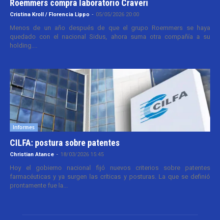
Roemmers compra laboratorio Craveri
Cristina Kroll / Florencia Lippo
-
05/05/2026 20:00
Menos de un año después de que el grupo Roemmers se haya
quedado con el nacional Sidus, ahora suma otra compañía a su
holding....
Informes
CILFA: postura sobre patentes
Christian Atance
-
18/03/2026 15:45
Hoy el gobierno nacional fijó nuevos criterios sobre patentes
farmacéuticas y ya surgen las críticas y posturas. La que se definió
prontamente fue la...