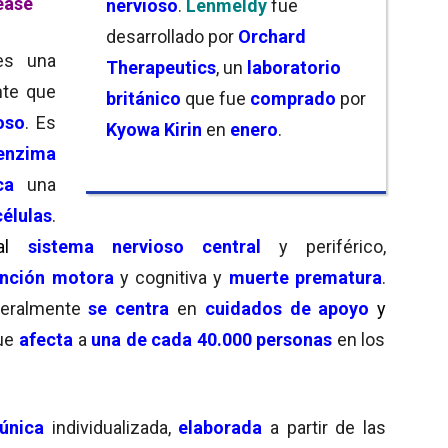
ease
nervioso
.
Lenmeldy
fue
desarrollado por
Orchard
es una
Therapeutics
, un
laboratorio
nte que
británico
que fue
comprado
por
oso
. Es
Kyowa Kirin
en
enero
.
 enzima
ca
una
células
.
al
sistema nervioso central
y periférico,
unción motora
y cognitiva y
muerte prematura
.
eralmente
se centra
en
cuidados de apoyo
y
ue
afecta
a
una de cada 40.000 personas
en los
 única
individualizada,
elaborada
a partir de las