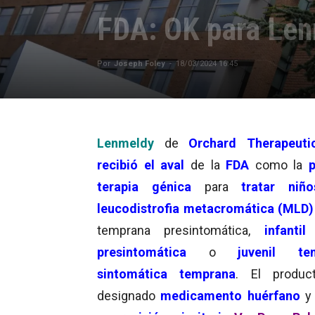
FDA: OK para Lenm
Por
Joseph Foley
-
18/03/2024 16:45
Lenmeldy
de
Orchard Therapeuti
recibió el aval
de la
FDA
como la
terapia génica
para
tratar niño
leucodistrofia metacromática (MLD
temprana presintomática,
infantil
presintomática
o
juvenil te
sintomática temprana
. El produc
designado
medicamento huérfano
y 