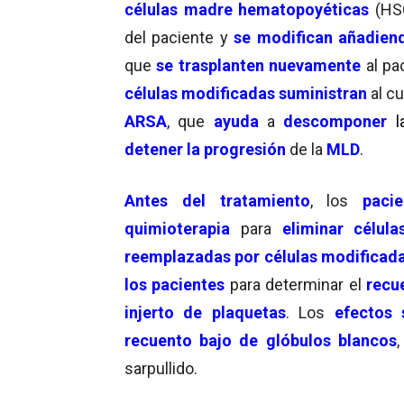
células madre hematopoyéticas
(HS
del paciente y
se modifican añadien
que
se trasplanten nuevamente
al pa
células modificadas suministran
al c
ARSA
, que
ayuda
a
descomponer
l
detener la progresión
de la
MLD
.
Antes del tratamiento
, los
pacie
quimioterapia
para
eliminar célul
reemplazadas por células modificad
los pacientes
para determinar el
recue
injerto de plaquetas
. Los
efectos 
recuento bajo de glóbulos blancos
,
sarpullido.