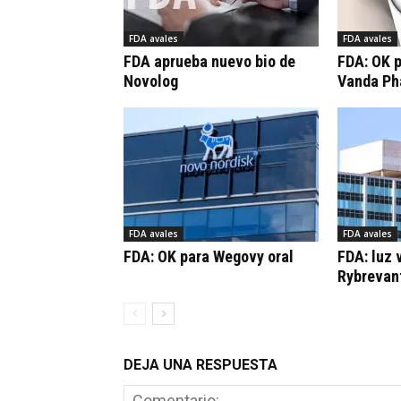
FDA avales
FDA avales
FDA aprueba nuevo bio de
FDA: OK 
Novolog
Vanda Ph
FDA avales
FDA avales
FDA: OK para Wegovy oral
FDA: luz 
Rybrevan
DEJA UNA RESPUESTA