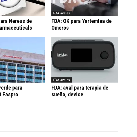
FDA avales
para Nereus de
FDA: OK para Yartemlea de
armaceuticals
Omeros
FDA avales
verde para
FDA: aval para terapia de
t Faspro
sueño, device