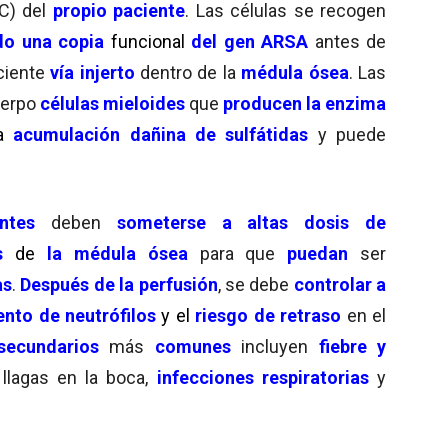
C) del
propio paciente
. Las células se recogen
do una copia
funcional
del
gen ARSA
antes de
ciente
vía injerto
dentro de la
médula ósea
. Las
uerpo
células mieloides
que
producen la enzima
a
acumulación dañina de sulfátidas
y puede
ntes
deben
someterse a altas dosis de
as
de
la médula ósea
para que
puedan
ser
as
.
Después de la perfusión
, se debe
controlar a
nto de neutrófilos
y el
riesgo de retraso
en el
secundarios
más
comunes
incluyen
fiebre y
 llagas en la boca,
infecciones respiratorias
y