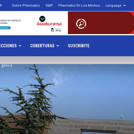
9
Sobre Pharmabiz
Staff
Pharmabiz En Los Medios
Language
armabiz.NET
ECCIONES
COBERTURAS
SUSCRIBITE
 génica