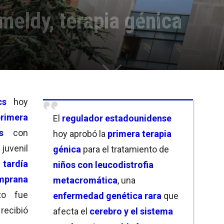
eldy, terapia génica
cs
hoy
primera
El
regulador estadounidense
s
con
hoy aprobó la
primera terapia
)
juvenil
génica
para el tratamiento de
 tardía
niños con leucodistrofia
mprana
metacromática
, una
to fue
enfermedad genética rara
que
recibió
afecta el
cerebro y el sistema