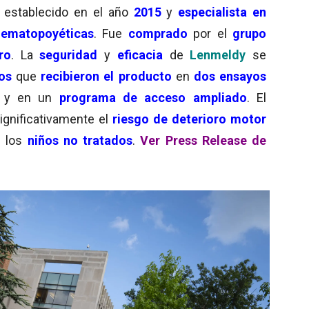
establecido en el año
2015
y
especialista en
hematopoyéticas
. Fue
comprado
por el
grupo
ro
. La
seguridad
y
eficacia
de
Lenmeldy
se
os
que
recibieron el producto
en
dos ensayos
o y en un
programa de acceso ampliado
. El
ignificativamente el
riesgo de deterioro motor
 los
niños no tratados
.
Ver Press Release de