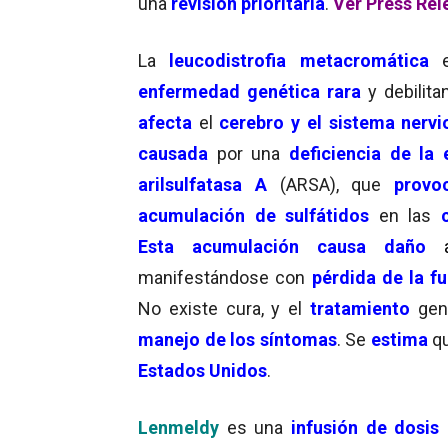
una
revisión prioritaria
.
Ver Press Rel
La
leucodistrofia metacromática
enfermedad genética rara
y debilita
afecta
el
cerebro y el sistema nervi
causada
por una
deficiencia de la
arilsulfatasa A
(ARSA), que
provo
acumulación de sulfátidos
en las
Esta acumulación causa
daño
manifestándose con
pérdida de la f
No existe cura, y el
tratamiento
gen
manejo de los síntomas
. Se
estima
q
Estados Unidos
.
Lenmeldy
es una
infusión de dosis