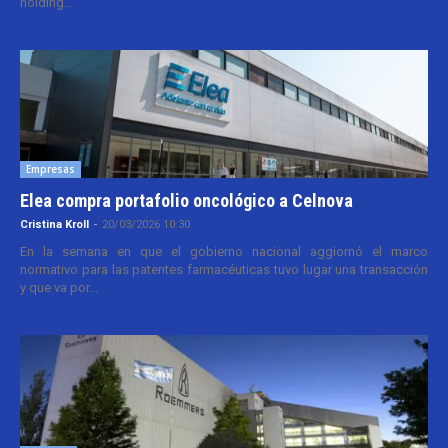
holding...
Empresas
Elea compra portafolio oncológico a Celnova
Cristina Kroll
-
20/03/2026 10:30
En la semana en que el gobierno nacional aggiornó el marco
normativo para las patentes farmacéuticas tuvo lugar una transacción
y que va por...