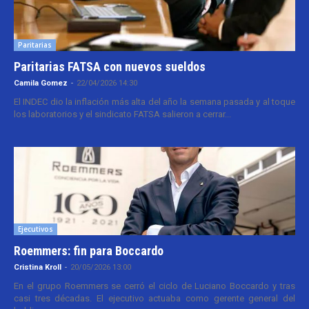
Paritarias
Paritarias FATSA con nuevos sueldos
Camila Gomez
-
22/04/2026 14:30
El INDEC dio la inflación más alta del año la semana pasada y al toque
los laboratorios y el sindicato FATSA salieron a cerrar...
Ejecutivos
Roemmers: fin para Boccardo
Cristina Kroll
-
20/05/2026 13:00
En el grupo Roemmers se cerró el ciclo de Luciano Boccardo y tras
casi tres décadas. El ejecutivo actuaba como gerente general del