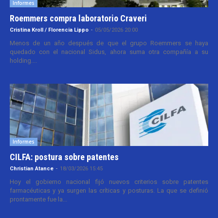
Informes
Roemmers compra laboratorio Craveri
Cristina Kroll / Florencia Lippo
-
05/05/2026 20:00
Menos de un año después de que el grupo Roemmers se haya
quedado con el nacional Sidus, ahora suma otra compañía a su
holding....
Informes
CILFA: postura sobre patentes
Christian Atance
-
18/03/2026 15:45
Hoy el gobierno nacional fijó nuevos criterios sobre patentes
farmacéuticas y ya surgen las críticas y posturas. La que se definió
prontamente fue la...