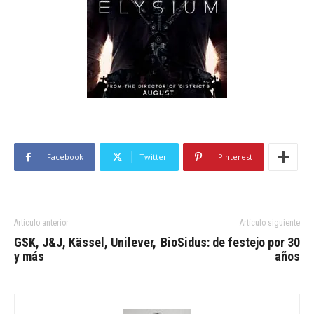
Facebook
Twitter
Pinterest
Artículo anterior
Artículo siguiente
GSK, J&J, Kässel, Unilever,
BioSidus: de festejo por 30
y más
años