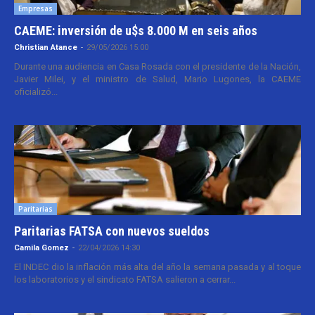
Empresas
CAEME: inversión de u$s 8.000 M en seis años
Christian Atance
-
29/05/2026 15:00
Durante una audiencia en Casa Rosada con el presidente de la Nación,
Javier Milei, y el ministro de Salud, Mario Lugones, la CAEME
oficializó...
Paritarias
Paritarias FATSA con nuevos sueldos
Camila Gomez
-
22/04/2026 14:30
El INDEC dio la inflación más alta del año la semana pasada y al toque
los laboratorios y el sindicato FATSA salieron a cerrar...