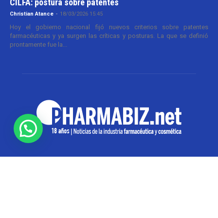
CILFA: postura sobre patentes
Christian Atance
-
18/03/2026 15:45
Hoy el gobierno nacional fijó nuevos criterios sobre patentes
farmacéuticas y ya surgen las críticas y posturas. La que se definió
prontamente fue la...
SOBRE NOSOTROS
Pharmabiz es un diario especializado en el quehacer
de la industria farmacéutica y cosmética. Investiga y
analiza noticias desde la Ciudad de Buenos Aires para