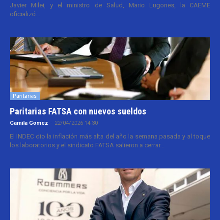
Javier Milei, y el ministro de Salud, Mario Lugones, la CAEME
oficializó...
Paritarias
Paritarias FATSA con nuevos sueldos
Camila Gomez
-
22/04/2026 14:30
El INDEC dio la inflación más alta del año la semana pasada y al toque
los laboratorios y el sindicato FATSA salieron a cerrar...