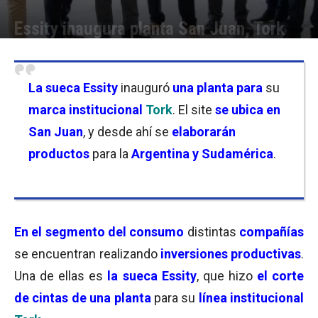
Essity inaugura planta San Juan, Tork
Por
Florencia Lippo
-
27/08/2025 19:00
La sueca Essity
inauguró
una planta para
su
marca institucional
Tork
. El site
se ubica en
San Juan
, y desde ahí se
elaborarán
productos
para la
Argentina y Sudamérica
.
En el segmento del consumo
distintas
compañías
se encuentran realizando
inversiones productivas
.
Una de ellas es
la sueca Essity
, que hizo
el corte
de cintas de una planta
para su
línea institucional