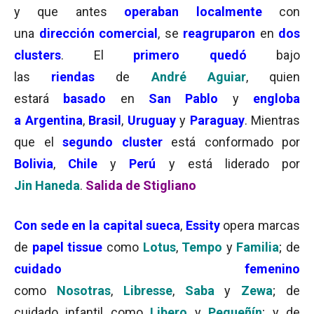
y que antes
operaban
localmente
con
una
dirección comercial
, se
reagruparon
en
dos
clusters
. El
primero quedó
bajo
las
riendas
de
André Aguiar
, quien
estará
basado
en
San Pablo
y
engloba
a
Argentina
,
Brasil
,
Uruguay
y
Paraguay
. Mientras
que el
segundo cluster
está conformado por
Bolivia
,
Chile
y
Perú
y está liderado por
Jin Haneda
.
Salida de Stigliano
Con sede en la capital sueca
,
Essity
opera marcas
de
papel tissue
como
Lotus
,
Tempo
y
Familia
; de
cuidado femenino
como
Nosotras
,
Libresse
,
Saba
y
Zewa
; de
cuidado infantil como
Libero
y
Pequeñín
; y de