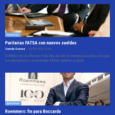
Paritarias
Paritarias FATSA con nuevos sueldos
Camila Gomez
-
22/04/2026 14:30
El INDEC dio la inflación más alta del año la semana pasada y al toque
los laboratorios y el sindicato FATSA salieron a cerrar...
Ejecutivos
Roemmers: fin para Boccardo