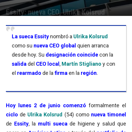
Essity: nueva CEO, Ulrika Kolsrud
Por
Christian Atance
-
02/06/2025 10:45
La sueca Essity
nombró a
Ulrika Kolsrud
como su
nueva CEO global
quien arranca
desde hoy. Su
designación coincide
con la
salida
del
CEO local
,
Martín Stigliano
y con
el
rearmado
de la
firma
en la
región
.
Hoy lunes 2 de junio
comenzó
formalmente el
ciclo
de
Ulrika Kolsrud
(54) como
nueva timonel
de
Essity
, la
multi sueca
de higiene y salud que