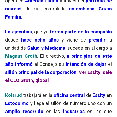
opera en
América Latina
a través del
portfolio de
marcas
de su controlada
colombiana Grupo
Familia
.
La ejecutiva
, que ya
forma parte de la compañía
desde
hace ocho años
y viene de
presidir
la
unidad de
Salud y Medicina
, sucede en al cargo a
Magnus Groth
. El directivo,
a principios de este
año informó
al Consejo su
intención de dejar
el
sillón principal de la corporación
.
Ver Essity: sale
el CEO Groth, global
Kolsrud
trabajará en la
oficina central
de
Essity
en
Estocolmo
y llega al sillón de número uno con un
amplio
recorrido
en las
industrias
en las que