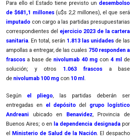
Para ello el Estado tiene previsto un
desembolso
de $681,1 millones
(u$s 2,2 millones), el que será
imputado
con cargo a las partidas presupuestarias
correspondientes del
ejercicio 2023 de la cartera
sanitaria
. En total, serán
1.813 las unidades
de las
ampollas a entregar, de las cuales
750 responden a
frascos
a base de
nivolumab 40 mg
con
4 ml
de
solución; y otros
1.063 frascos
a base
de
nivolumab 100 mg
con
10 ml
.
Según
el pliego
, las partidas deberán ser
entregadas en
el depósito
del
grupo logístico
Andreani
ubicado en
Benavidez
, Provincia de
Buenos Aires; o en
la dependencia designada
por
el
Ministerio de Salud de la Nación
. El despacho