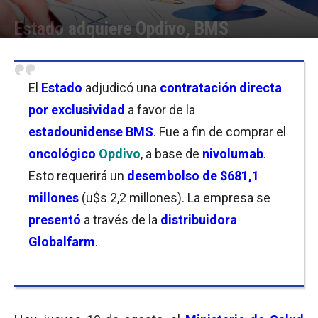
Estado adquiere Opdivo, BMS
Por
Florencia Lippo
-
10/08/2023 11:15
El
Estado
adjudicó una
contratación directa
por exclusividad
a favor de la
estadounidense BMS
. Fue a fin de comprar el
oncológico
Opdivo
, a base de
nivolumab
.
Esto requerirá un
desembolso de $681,1
millones
(u$s 2,2 millones). La empresa se
presentó
a través de la
distribuidora
Globalfarm
.