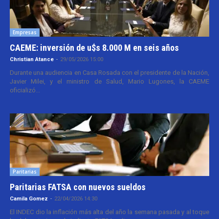
Empresas
CAEME: inversión de u$s 8.000 M en seis años
Christian Atance
-
29/05/2026 15:00
Durante una audiencia en Casa Rosada con el presidente de la Nación,
Javier Milei, y el ministro de Salud, Mario Lugones, la CAEME
oficializó...
Paritarias
Paritarias FATSA con nuevos sueldos
Camila Gomez
-
22/04/2026 14:30
El INDEC dio la inflación más alta del año la semana pasada y al toque