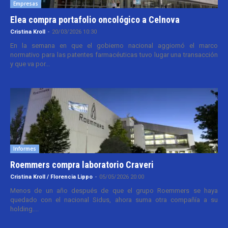
Empresas
Elea compra portafolio oncológico a Celnova
Cristina Kroll
-
20/03/2026 10:30
En la semana en que el gobierno nacional aggiornó el marco
normativo para las patentes farmacéuticas tuvo lugar una transacción
y que va por...
Informes
Roemmers compra laboratorio Craveri
Cristina Kroll / Florencia Lippo
-
05/05/2026 20:00
Menos de un año después de que el grupo Roemmers se haya
quedado con el nacional Sidus, ahora suma otra compañía a su
holding....