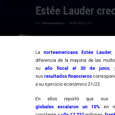
Estée Lauder crec
Por
Christian Atance
-
18/08/2022 12:00
La
norteamericana
Estée Lauder
,
diferencia de la mayoría de las multis
su
año fiscal el 30 de junio
, 
sus
resultados financieros
correspon
a su ejercicio económico 21/22.
En ellos reportó que su
globales
escalaron un 10%
en m
constante a
u$s 17.737
millones,
frent