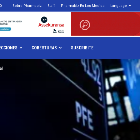
0
Sobre Pharmabiz
Staff
Pharmabiz En Los Medios
Language
armabiz.NET
ECCIONES
COBERTURAS
SUSCRIBITE
al