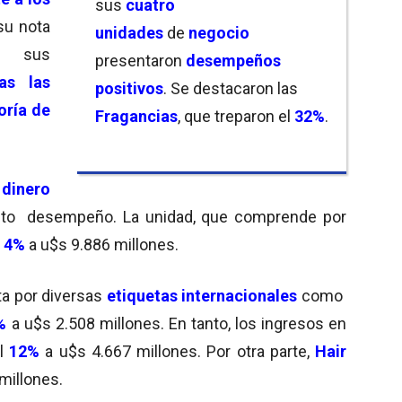
sus
cuatro
 su nota
unidades
de
negocio
e sus
presentaron
desempeños
as las
positivos
. Se destacaron las
ría de
Fragancias
, que treparon el
32%
.
dinero
sto desempeño. La unidad, que comprende por
ó
4%
a u$s 9.886 millones.
a por diversas
etiquetas internacionales
como
%
a u$s 2.508 millones. En tanto, los ingresos en
el
12%
a u$s 4.667 millones. Por otra parte,
Hair
millones.