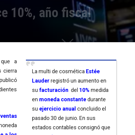
e 10%, año fiscal
 que a
 cierra
La multi de cosmética
Estée
publicó
Lauder
registró un aumento en
dientes
su
facturación
del
10%
medida
en
moneda constante
durante
su
ejercicio anual
concluido el
s
ventas
pasado 30 de junio. En sus
oneda
estados contables consignó que
e a los