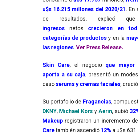
u$s 16.215 millones del 2020/21
. En
de resultados, explicó qu
ingresos
netos
crecieron en tod
categorías de productos
y en la
mayo
las regiones
.
Ver Press Release.
Skin Care
, el negocio
que mayor 
aporta a su caja
, presentó un mode
caso
serums y cremas faciales
, creci
Su portafolio de
Fragancias
, compuest
DKNY
,
Michael Kors
y
Aerin
, subió
32
Makeup
registraron un incremento d
Care
también ascendió
12%
a u$s 631 