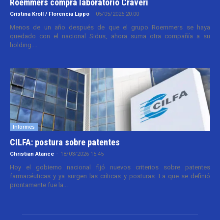
Roemmers compra laboratorio Craveri
Cristina Kroll / Florencia Lippo
-
05/05/2026 20:00
Menos de un año después de que el grupo Roemmers se haya
quedado con el nacional Sidus, ahora suma otra compañía a su
holding....
Informes
CILFA: postura sobre patentes
Christian Atance
-
18/03/2026 15:45
Hoy el gobierno nacional fijó nuevos criterios sobre patentes
farmacéuticas y ya surgen las críticas y posturas. La que se definió
prontamente fue la...