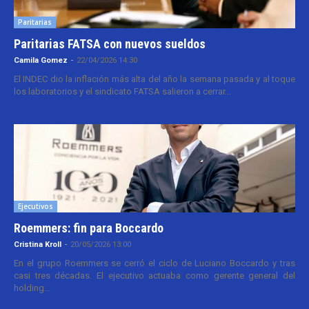
Paritarias
Paritarias FATSA con nuevos sueldos
Camila Gomez
-
22/04/2026 14:30
El INDEC dio la inflación más alta del año la semana pasada y al toque
los laboratorios y el sindicato FATSA salieron a cerrar...
Ejecutivos
Roemmers: fin para Boccardo
Cristina Kroll
-
20/05/2026 13:00
En el grupo Roemmers se cerró el ciclo de Luciano Boccardo y tras
casi tres décadas. El ejecutivo actuaba como gerente general del
holding...