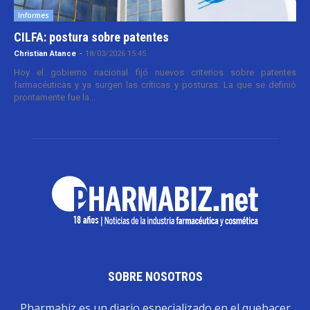
Informes
CILFA: postura sobre patentes
Christian Atance
-
18/03/2026 15:45
Hoy el gobierno nacional fijó nuevos criterios sobre patentes
farmacéuticas y ya surgen las críticas y posturas. La que se definió
prontamente fue la...
SOBRE NOSOTROS
Pharmabiz es un diario especializado en el quehacer