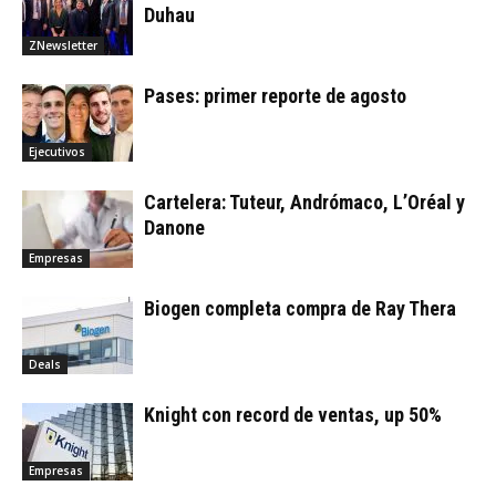
Duhau
ZNewsletter
Pases: primer reporte de agosto
Ejecutivos
Cartelera: Tuteur, Andrómaco, L’Oréal y
Danone
Empresas
Biogen completa compra de Ray Thera
Deals
Knight con record de ventas, up 50%
Empresas