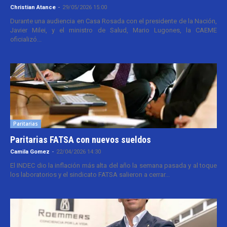
Christian Atance
-
29/05/2026 15:00
Durante una audiencia en Casa Rosada con el presidente de la Nación,
Javier Milei, y el ministro de Salud, Mario Lugones, la CAEME
oficializó...
Paritarias
Paritarias FATSA con nuevos sueldos
Camila Gomez
-
22/04/2026 14:30
El INDEC dio la inflación más alta del año la semana pasada y al toque
los laboratorios y el sindicato FATSA salieron a cerrar...