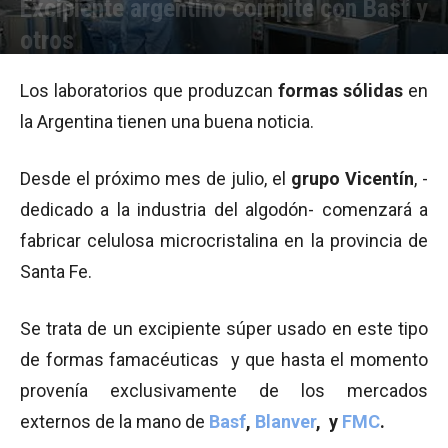
Excipiente argentino compite con Basf y
otros
Por
Equipo de Redacción
-
28/06/2012 09:33
Los laboratorios que produzcan
formas sólidas
en
la Argentina tienen una buena noticia.
Desde el próximo mes de julio, el
grupo Vicentín
, -
dedicado a la industria del algodón- comenzará a
fabricar celulosa microcristalina en la provincia de
Santa Fe.
Se trata de un excipiente súper usado en este tipo
de formas famacéuticas y que hasta el momento
provenía exclusivamente de los mercados
externos de la mano de
Basf
,
Blanver
, y
FMC
.