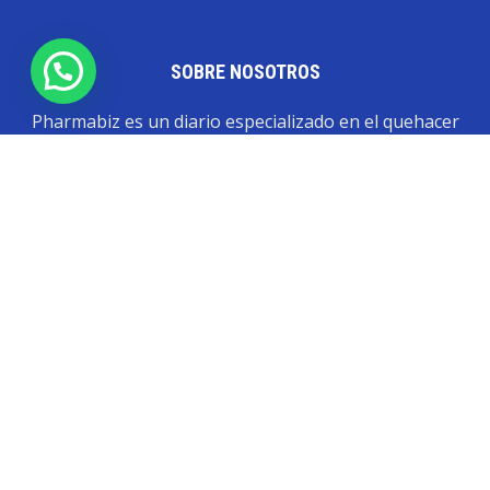
SOBRE NOSOTROS
Pharmabiz es un diario especializado en el quehacer
de la industria farmacéutica y cosmética. Investiga y
analiza noticias desde la Ciudad de Buenos Aires para
toda la región
Contáctanos:
info@pharmabiz.net
SEGUINOS
© Pharmabiz | Copyrıght 2020-2025 | Todos los derechos reservados -
Diseño. Desarrollo. Mantenimiento
IDENTËKO