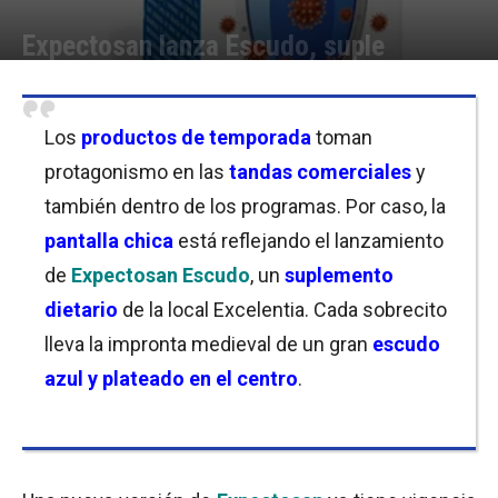
Expectosan lanza Escudo, suple
Por
Equipo de Redacción
-
17/06/2020 09:15
Los
productos de temporada
toman
protagonismo en las
tandas comerciales
y
también dentro de los programas. Por caso, la
pantalla chica
está reflejando el lanzamiento
de
Expectosan Escudo
, un
suplemento
dietario
de la local Excelentia. Cada sobrecito
lleva la impronta medieval de un gran
escudo
azul y plateado en el centro
.