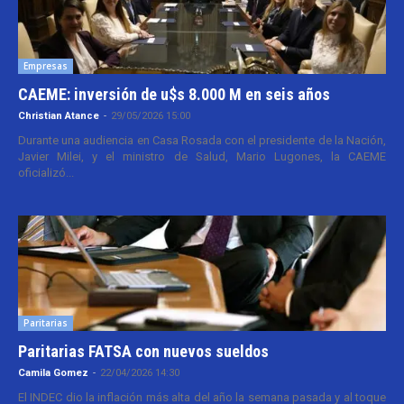
Empresas
CAEME: inversión de u$s 8.000 M en seis años
Christian Atance
-
29/05/2026 15:00
Durante una audiencia en Casa Rosada con el presidente de la Nación,
Javier Milei, y el ministro de Salud, Mario Lugones, la CAEME
oficializó...
Paritarias
Paritarias FATSA con nuevos sueldos
Camila Gomez
-
22/04/2026 14:30
El INDEC dio la inflación más alta del año la semana pasada y al toque