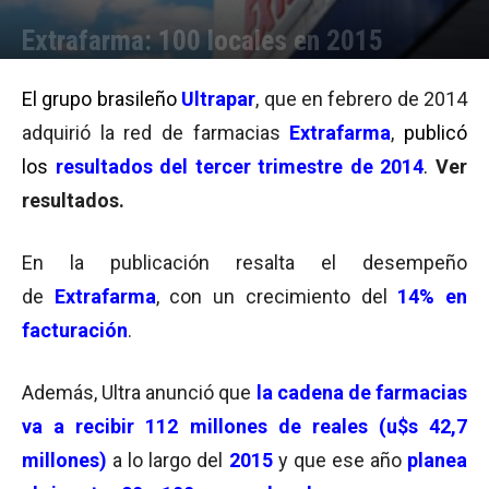
Extrafarma: 100 locales en 2015
Por
Pamela Aguirre Leonetti
-
12/12/2014 12:08
El grupo brasileño
Ultrapar
,
que en febrero de 2014
adquirió la red de farmacias
Extrafarma
,
publicó
los
resultados del tercer trimestre de 2014
.
Ver
resultados.
En la publicación resalta el desempeño
de
Extrafarma
, con un crecimiento del
14% en
facturación
.
Además, Ultra anunció que
la cadena de farmacias
va a recibir 112 millones de reales (u$s 42,7
millones)
a lo largo del
2015
y que ese año
planea