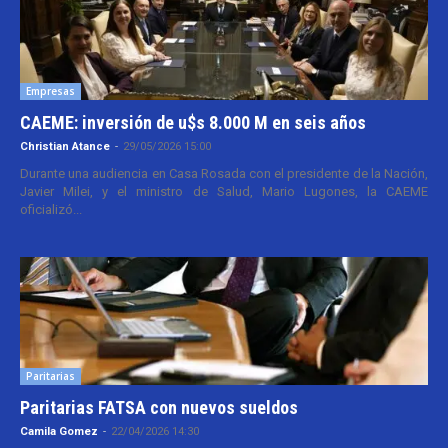
Empresas
CAEME: inversión de u$s 8.000 M en seis años
Christian Atance
-
29/05/2026 15:00
Durante una audiencia en Casa Rosada con el presidente de la Nación,
Javier Milei, y el ministro de Salud, Mario Lugones, la CAEME
oficializó...
Paritarias
Paritarias FATSA con nuevos sueldos
Camila Gomez
-
22/04/2026 14:30