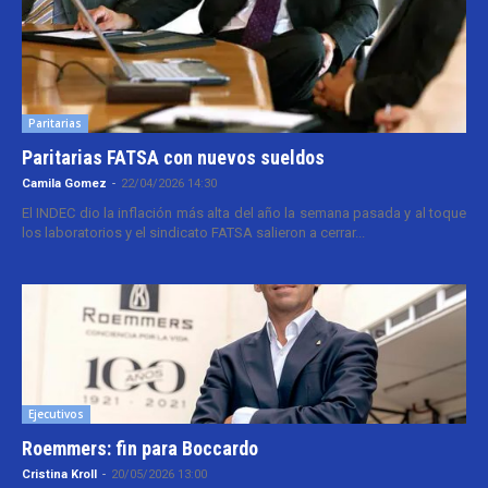
Paritarias
Paritarias FATSA con nuevos sueldos
Camila Gomez
-
22/04/2026 14:30
El INDEC dio la inflación más alta del año la semana pasada y al toque
los laboratorios y el sindicato FATSA salieron a cerrar...
Ejecutivos
Roemmers: fin para Boccardo
Cristina Kroll
-
20/05/2026 13:00