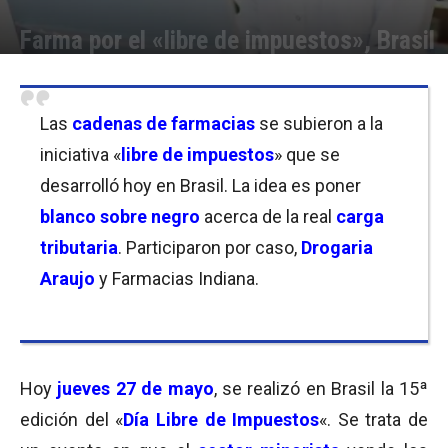
Farma por el «libre de impuestos», Brasil
Por
Carolina Bordó
-
27/05/2021 23:00
Las
cadenas de farmacias
se subieron a la
iniciativa «
libre de impuestos
» que se
desarrolló hoy en Brasil. La idea es poner
blanco sobre negro
acerca de la real
carga
tributaria
. Participaron por caso,
Drogaria
Araujo
y Farmacias Indiana.
Hoy
jueves 27 de mayo
, se realizó en Brasil la 15ª
edición del «
Día Libre de Impuestos
«. Se trata de