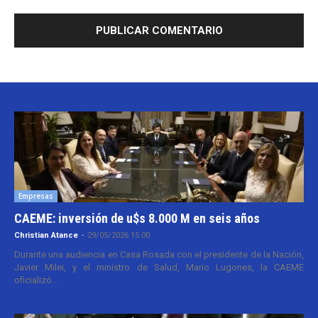
Empresas
CAEME: inversión de u$s 8.000 M en seis años
Christian Atance
-
29/05/2026 15:00
Durante una audiencia en Casa Rosada con el presidente de la Nación,
Javier Milei, y el ministro de Salud, Mario Lugones, la CAEME
oficializó...