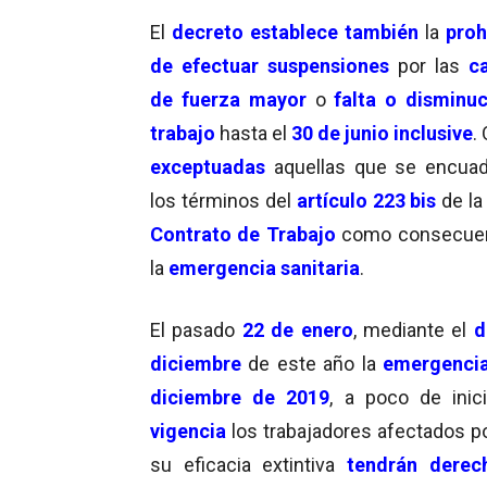
El
decreto
establece también
la
proh
de efectuar suspensiones
por las
c
de fuerza mayor
o
falta o disminu
trabajo
hasta el
30 de junio inclusive
.
exceptuadas
aquellas que se encua
los términos del
artículo 223 bis
de l
Contrato de Trabajo
como consecuen
la
emergencia sanitaria
.
El pasado
22 de enero
, mediante el
d
diciembre
de este año la
emergencia
diciembre de 2019
, a poco de inic
vigencia
los trabajadores afectados p
su eficacia extintiva
tendrán derec