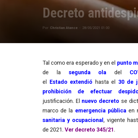
Decreto antidespi
Por
Christian Atance
-
28/05/2021 01:00
Tal como era esperado y en el
punto m
de la
segunda ola
del
CO
el
Estado extendió
hasta el
30 de j
prohibición de efectuar despid
justificación. El
nuevo
decreto
se dic
marco de la
emergencia pública
en 
sanitaria y ocupacional
, vigente has
de 2021.
Ver decreto 345/21
.