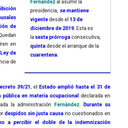
Fernández
al asumir la
ibición
presidencia,
se mantiene
ausales
vigente
desde el
13 de
ción de
diciembre de 2019
. Esta es
 Quedan
la
sexta prórroga
consecutiva,
dren en
quinta
desde el arranque de la
a
Ley de
cuarentena
.
cia de
ecreto 39/21
, el
Estado
amplió hasta el 31 de
 pública en materia ocupacional
declarada en
iada la administración
Fernández
.
Durante su
or
despidos sin justa causa
no cuestionados en
ho a percibir el doble de la indemnización