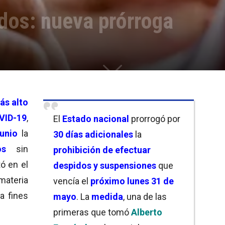
dos: nueva prórroga
ás alto
VID-19
,
El
Estado nacional
prorrogó por
unio
la
30 días adicionales
la
os
sin
prohibición de efectuar
tó en el
despidos y suspensiones
que
materia
vencía el
próximo lunes 31 de
ta fines
mayo
. La
medida
, una de las
primeras que tomó
Alberto