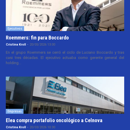
Ejecutivos
Roemmers: fin para Boccardo
Cristina Kroll
-
20/05/2026 13:00
En el grupo Roemmers se cerró el ciclo de Luciano Boccardo y tras
casi tres décadas. El ejecutivo actuaba como gerente general del
holding...
Empresas
Elea compra portafolio oncológico a Celnova
Cristina Kroll
-
20/03/2026 10:30