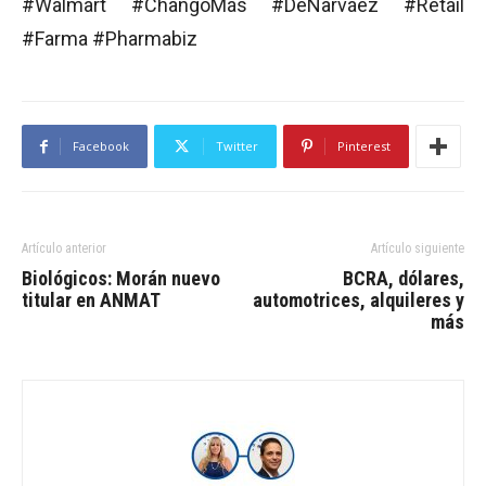
#Walmart #ChangoMás #DeNarváez #Retail
#Farma #Pharmabiz
Facebook
Twitter
Pinterest
Artículo anterior
Artículo siguiente
Biológicos: Morán nuevo
BCRA, dólares,
titular en ANMAT
automotrices, alquileres y
más