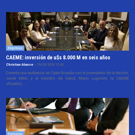
Empresas
CAEME: inversión de u$s 8.000 M en seis años
Christian Atance
-
29/05/2026 15:00
Durante una audiencia en Casa Rosada con el presidente de la Nación,
Javier Milei, y el ministro de Salud, Mario Lugones, la CAEME
oficializó...
Paritarias