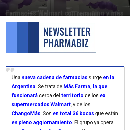
Farmacias Walmart con renaming y más
Por
Cristina Kroll / Christian Atance
-
25/08/2022 18:00
Una
nueva cadena de farmacias
surge
en la
Argentina
. Se trata de
Mâs Farma, la que
funcionará
cerca del
territorio
de los
ex
s
upermercados Walmart
, y de los
ChangoMás
. Son
en total 36 bocas
que están
en pleno aggiornamiento
. El grupo ya opera