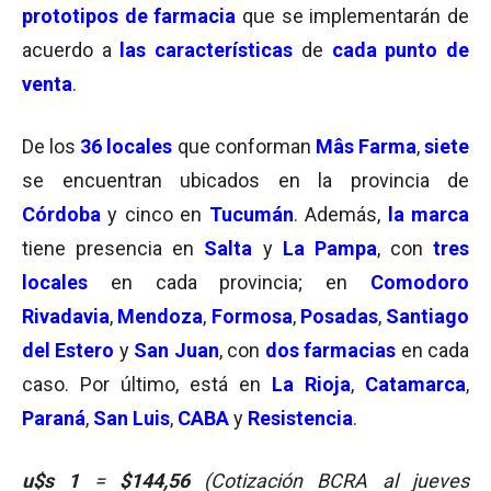
prototipos de farmacia
que se implementarán de
acuerdo a
las características
de
cada punto de
venta
.
De los
36 locales
que conforman
Mâs Farma
,
siete
se encuentran ubicados en la provincia de
Córdoba
y cinco en
Tucumán
. Además,
la marca
tiene presencia en
Salta
y
La Pampa
, con
tres
locales
en cada provincia; en
Comodoro
Rivadavia
,
Mendoza
,
Formosa
,
Posadas
,
Santiago
del Estero
y
San Juan
, con
dos farmacias
en cada
caso. Por último, está en
La Rioja
,
Catamarca
,
Paraná
,
San Luis
,
CABA
y
Resistencia
.
u$s 1
=
$144,56
(Cotización BCRA al jueves