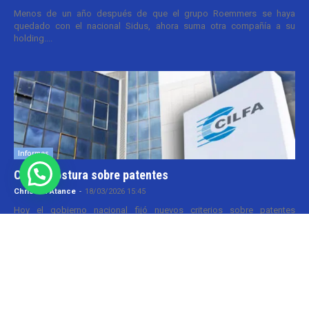
Menos de un año después de que el grupo Roemmers se haya
quedado con el nacional Sidus, ahora suma otra compañía a su
holding....
Informes
CILFA: postura sobre patentes
Christian Atance
-
18/03/2026 15:45
Hoy el gobierno nacional fijó nuevos criterios sobre patentes
farmacéuticas y ya surgen las críticas y posturas. La que se definió
prontamente fue la...