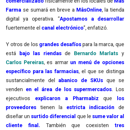
comercializado
físicamente en los locales de
Mâs
Farma
se sumará en breve a
MâsOnline
, la tienda
digital ya operativa. “
Apostamos a desarrollar
fuertemente el
canal electrónico
”, enfatizó.
Y otros de los
grandes desafíos
para la marca, que
está
bajo las riendas
de
Bernardo Marlats
y
Carlos Pereiras
, es armar
un menú de opciones
específico para las farmacias
, el que se distinga
sustancialmente del
abanico de SKUs
que se
venden
en el área de los supermercados
. Los
ejecutivos
explicaron a Pharmabiz
que
los
proveedores
tienen la
estricta indicación
de
diseñar un
surtido diferencial
que le
sume valor al
cliente final.
También que coexisten
tres