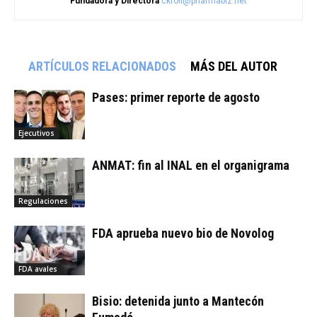
Fundadora y Directora
ckroll@pharmabiz.net
ARTÍCULOS RELACIONADOS
MÁS DEL AUTOR
Pases: primer reporte de agosto
Ejecutivos
ANMAT: fin al INAL en el organigrama
Regulaciones
FDA aprueba nuevo bio de Novolog
FDA avales
Bisio: detenida junto a Mantecón