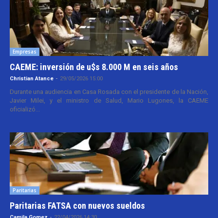
Empresas
CAEME: inversión de u$s 8.000 M en seis años
Christian Atance
-
29/05/2026 15:00
Durante una audiencia en Casa Rosada con el presidente de la Nación,
Javier Milei, y el ministro de Salud, Mario Lugones, la CAEME
oficializó...
Paritarias
Paritarias FATSA con nuevos sueldos
Camila Gomez
-
22/04/2026 14:30