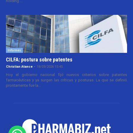
holding....
Informes
CILFA: postura sobre patentes
Christian Atance
-
18/03/2026 15:45
Hoy el gobierno nacional fijó nuevos criterios sobre patentes
farmacéuticas y ya surgen las críticas y posturas. La que se definió
prontamente fue la...