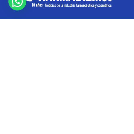
SOBRE NOSOTROS
Pharmabiz es un diario especializado en el quehacer
de la industria farmacéutica y cosmética. Investiga y
analiza noticias desde la Ciudad de Buenos Aires para
toda la región
Contáctanos:
info@pharmabiz.net
SEGUINOS
© Pharmabiz | Copyrıght 2020-2025 | Todos los derechos reservados -