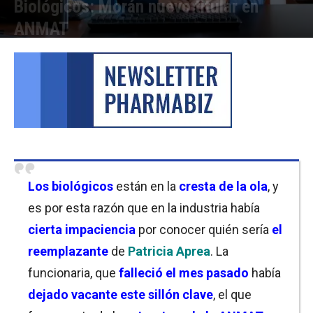
Biológicos: Morán nuevo titular en
ANMAT
Por
Cristina Kroll
-
25/08/2022 11:00
Los biológicos
están en la
cresta de la ola
, y
es por esta razón que en la industria había
cierta impaciencia
por conocer quién sería
el
reemplazante
de
Patricia Aprea
. La
funcionaria, que
falleció el mes pasado
había
dejado vacante este sillón clave
, el que