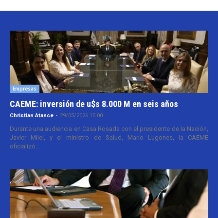
Empresas
CAEME: inversión de u$s 8.000 M en seis años
Christian Atance
-
29/05/2026 15:00
Durante una audiencia en Casa Rosada con el presidente de la Nación,
Javier Milei, y el ministro de Salud, Mario Lugones, la CAEME
oficializó...