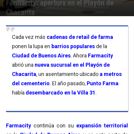
Farmacity: apertura en el Playón de
Chacarita
Por
Florencia Lippo
-
24/05/2023 08:00
Cada vez más
cadenas de retail de farma
ponen la lupa en
barrios populares
de la
Ciudad de Buenos Aires
. Ahora
Farmacity
abrió una
nueva sucursal en el Playón de
Chacarita
, un asentamiento ubicado
a metros
del cementerio
. El año pasado,
Punto Farma
había
desembarcado en la Villa 31
.
Farmacity
continúa con su
expansión territorial