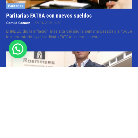
Paritarias
Paritarias FATSA con nuevos sueldos
Camila Gomez
-
22/04/2026 14:30
El INDEC dio la inflación más alta del año la semana pasada y al toque
los laboratorios y el sindicato FATSA salieron a cerrar...
Ejecutivos
Roemmers: fin para Boccardo
Cristina Kroll
-
20/05/2026 13:00
En el grupo Roemmers se cerró el ciclo de Luciano Boccardo y tras
casi tres décadas. El ejecutivo actuaba como gerente general del
holding...