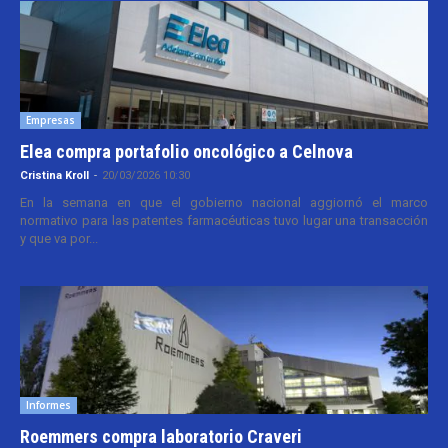
Empresas
Elea compra portafolio oncológico a Celnova
Cristina Kroll
-
20/03/2026 10:30
En la semana en que el gobierno nacional aggiornó el marco
normativo para las patentes farmacéuticas tuvo lugar una transacción
y que va por...
Informes
Roemmers compra laboratorio Craveri