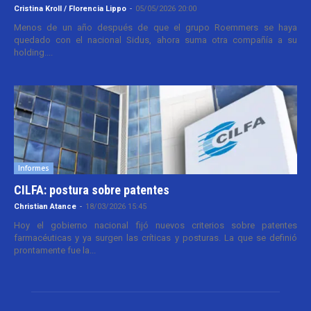
Cristina Kroll / Florencia Lippo
-
05/05/2026 20:00
Menos de un año después de que el grupo Roemmers se haya
quedado con el nacional Sidus, ahora suma otra compañía a su
holding....
Informes
CILFA: postura sobre patentes
Christian Atance
-
18/03/2026 15:45
Hoy el gobierno nacional fijó nuevos criterios sobre patentes
farmacéuticas y ya surgen las críticas y posturas. La que se definió
prontamente fue la...