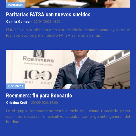
Paritarias
Paritarias FATSA con nuevos sueldos
Camila Gomez
-
22/04/2026 14:30
El INDEC dio la inflación más alta del año la semana pasada y al toque
los laboratorios y el sindicato FATSA salieron a cerrar...
Ejecutivos
Roemmers: fin para Boccardo
Cristina Kroll
-
20/05/2026 13:00
En el grupo Roemmers se cerró el ciclo de Luciano Boccardo y tras
casi tres décadas. El ejecutivo actuaba como gerente general del
holding...