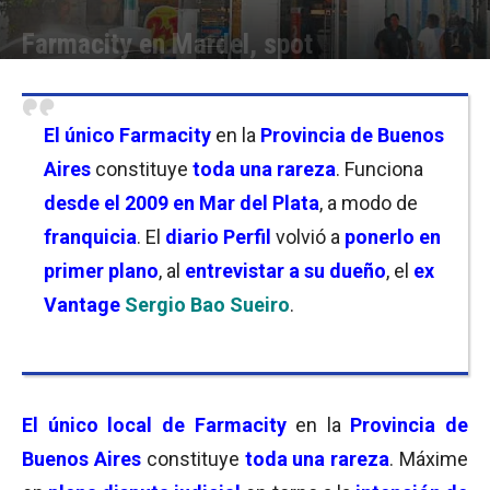
Farmacity en Mardel, spot
Por
Equipo de Redacción
-
24/04/2018 10:00
El único
Farmacity
en la
Provincia de Buenos
Aires
constituye
toda una rareza
. Funciona
desde el 2009 en
Mar del Plata
, a modo de
franquicia
. El
diario Perfil
volvió a
ponerlo en
primer plano
, al
entrevistar a su dueño
, el
ex
Vantage
Sergio Bao Sueiro
.
El único local de
Farmacity
en la
Provincia de
Buenos Aires
constituye
toda una
rareza
. Máxime