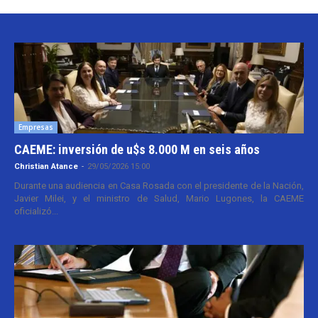
Empresas
CAEME: inversión de u$s 8.000 M en seis años
Christian Atance
-
29/05/2026 15:00
Durante una audiencia en Casa Rosada con el presidente de la Nación,
Javier Milei, y el ministro de Salud, Mario Lugones, la CAEME
oficializó...