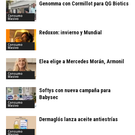
Genomma con Cormillot para QG Biotics
Consumo
Masivo
Redoxon: invierno y Mundial
Consumo
Masivo
Elea elige a Mercedes Morán, Armonil
Consumo
Masivo
Softys con nueva campaña para
Babysec
Consumo
Masivo
Dermaglós lanza aceite antiestrías
Consumo
Masivo