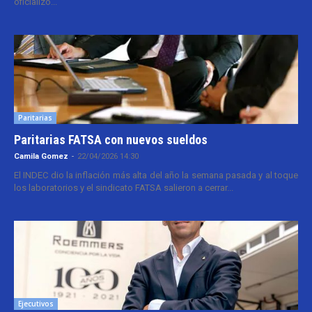
oficializó...
Paritarias
Paritarias FATSA con nuevos sueldos
Camila Gomez
-
22/04/2026 14:30
El INDEC dio la inflación más alta del año la semana pasada y al toque
los laboratorios y el sindicato FATSA salieron a cerrar...
Ejecutivos