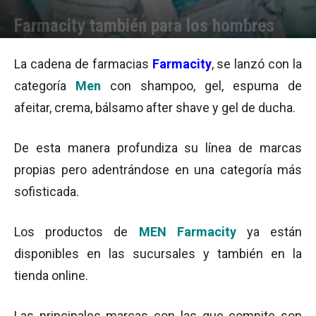
Farmacity también para los hombres
Por
Equipo de Redacción
-
13/07/2015 10:35
La cadena de farmacias
Farmacity
, se lanzó con la
categoría
Men
con shampoo, gel, espuma de
afeitar, crema, bálsamo after shave y gel de ducha.
De esta manera profundiza su línea de marcas
propias pero adentrándose en una categoría más
sofisticada.
Los productos de
MEN Farmacity
ya están
disponibles en las sucursales y también en la
tienda online.
Las principales marcas con las que compite son