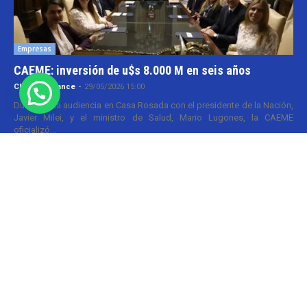
Empresas
CAEME: inversión de u$s 8.000 M en seis años
Christian Atance
-
29/05/2026 15:00
Durante una audiencia en Casa Rosada con el presidente de la Nación,
Javier Milei, y el ministro de Salud, Mario Lugones, la CAEME
oficializó...
Paritarias
Paritarias FATSA con nuevos sueldos
Camila Gomez
-
22/04/2026 14:30
El INDEC dio la inflación más alta del año la semana pasada y al toque