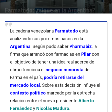
Farmatodo: ¿sigue en la Argentina?
Por
Equipo de Redacción
-
20/12/2019 09:30
La cadena venezolana
Farmatodo
está
analizando sus próximos pasos en la
Argentina
. Según pudo saber
Pharmabiz
, la
firma que arrancó con farmacias en
Pilar
c
on
el objetivo de tener una idea real acerca de
cómo funciona el
negocio minorista
de
Farma en el país,
podría retirarse del
mercado local
. Sobre esta decisión influye el
contexto político
marcado por la estrecha
relación entre el nuevo presidente
Alberto
Fernández
y
Nicolás Maduro
.