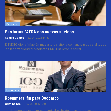
Paritarias
Paritarias FATSA con nuevos sueldos
Camila Gomez
-
22/04/2026 14:30
El INDEC dio la inflación más alta del año la semana pasada y al toque
los laboratorios y el sindicato FATSA salieron a cerrar...
Ejecutivos
Roemmers: fin para Boccardo
Cristina Kroll
-
20/05/2026 13:00
En el grupo Roemmers se cerró el ciclo de Luciano Boccardo y tras