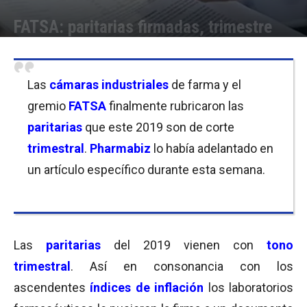
FATSA: paritarias firmadas, trimestre
Por
Equipo de Redacción
-
27/05/2019 13:00
Las
cámaras industriales
de farma y el
gremio
FATSA
finalmente rubricaron las
paritarias
que este 2019 son de corte
trimestral
.
Pharmabiz
lo había adelantado en
un artículo específico durante esta semana.
Las
paritarias
del 2019 vienen con
tono
trimestral
. Así en consonancia con los
ascendentes
índices de inflación
los laboratorios