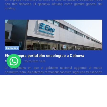
casi tres décadas. El ejecutivo actuaba como gerente general del
holding...
Empresas
Elea compra portafolio oncológico a Celnova
Cristina Kroll
-
20/03/2026 10:30
En la semana en que el gobierno nacional aggiornó el marco
normativo para las patentes farmacéuticas tuvo lugar una transacción
y que va por...