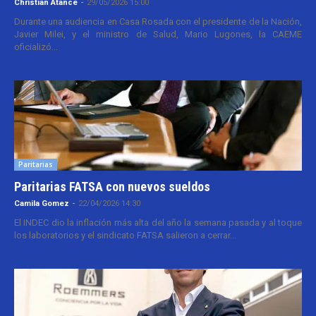
Christian Atance
-
29/05/2026 15:00
Durante una audiencia en Casa Rosada con el presidente de la Nación,
Javier Milei, y el ministro de Salud, Mario Lugones, la CAEME
oficializó...
Paritarias
Paritarias FATSA con nuevos sueldos
Camila Gomez
-
22/04/2026 14:30
El INDEC dio la inflación más alta del año la semana pasada y al toque
los laboratorios y el sindicato FATSA salieron a cerrar...