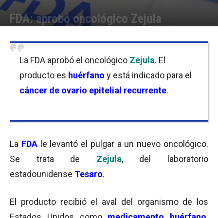
FDA: aprobó oncológico Zejula
Por
Florencia Costas
-
30/03/2017 10:30
La FDA aprobó el oncológico
Zejula
. El
producto es
huérfano
y está indicado para el
cáncer de ovario epitelial recurrente
.
La
FDA
le levantó el pulgar a un nuevo oncológico.
Se trata de
Zejula
, del laboratorio
estadounidense
Tesaro
.
El producto recibió el aval del organismo de los
Estados Unidos como
medicamento huérfano
.