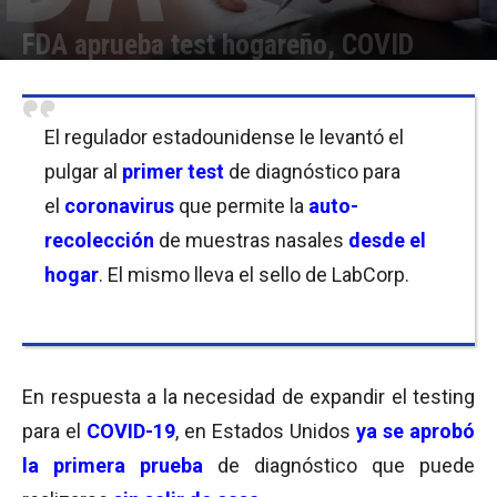
FDA aprueba test hogareño, COVID
Por
Equipo de Redacción
-
22/04/2020 09:15
El regulador estadounidense le levantó el
pulgar al
primer test
de diagnóstico para
el
coronavirus
que permite la
auto-
recolección
de muestras nasales
desde el
hogar
. El mismo lleva el sello de LabCorp.
En respuesta a la necesidad de expandir el testing
para el
COVID-19
, en Estados Unidos
ya se aprobó
la primera prueba
de diagnóstico que puede