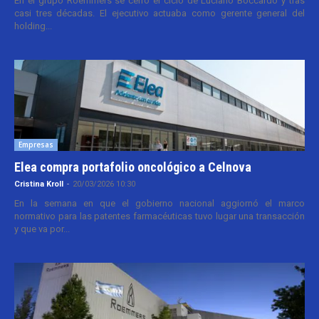
En el grupo Roemmers se cerró el ciclo de Luciano Boccardo y tras
casi tres décadas. El ejecutivo actuaba como gerente general del
holding...
Empresas
Elea compra portafolio oncológico a Celnova
Cristina Kroll
-
20/03/2026 10:30
En la semana en que el gobierno nacional aggiornó el marco
normativo para las patentes farmacéuticas tuvo lugar una transacción
y que va por...