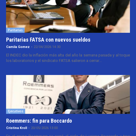
Paritarias
Paritarias FATSA con nuevos sueldos
Camila Gomez
-
22/04/2026 14:30
El INDEC dio la inflación más alta del año la semana pasada y al toque
los laboratorios y el sindicato FATSA salieron a cerrar...
Ejecutivos
Roemmers: fin para Boccardo
Cristina Kroll
-
20/05/2026 13:00