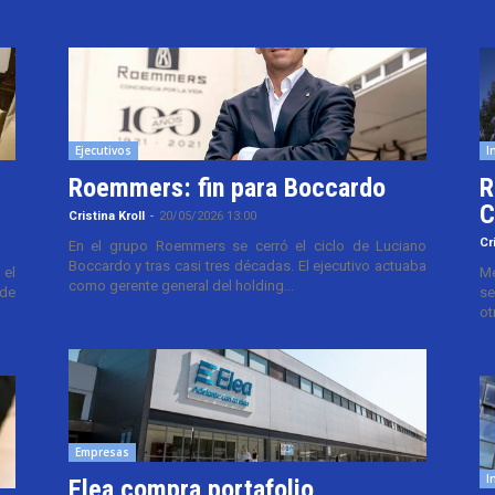
Ejecutivos
I
Roemmers: fin para Boccardo
R
C
Cristina Kroll
-
20/05/2026 13:00
Cr
En el grupo Roemmers se cerró el ciclo de Luciano
Boccardo y tras casi tres décadas. El ejecutivo actuaba
el
Me
como gerente general del holding...
 de
se
ot
Empresas
I
Elea compra portafolio