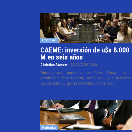
Empresas
CAEME: inversión de u$s 8.000
M en seis años
Christian Atance
-
29/05/2026 15:00
Durante una audiencia en Casa Rosada con 
presidente de la Nación, Javier Milei, y el ministro
Salud, Mario Lugones, la CAEME oficializó...
Paritarias