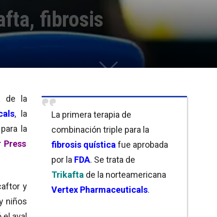
fta, fibrosis
ta
de la
cals
, la
La primera terapia de
para la
combinación triple para la
 Press
fibrosis quística
fue aprobada
por la
FDA
. Se trata de
Trikafta
de la norteamericana
caftor y
Vertex Pharmaceuticals
.
 y niños
 el aval