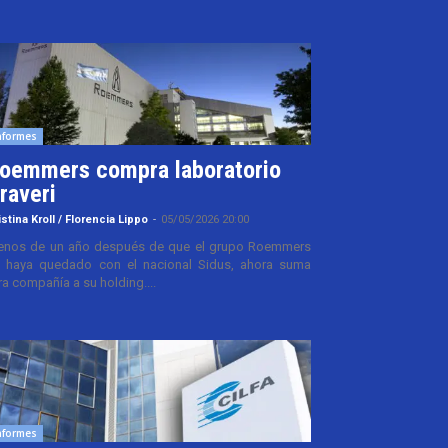
nformes
oemmers compra laboratorio
raveri
istina Kroll / Florencia Lippo
-
05/05/2026 20:00
nos de un año después de que el grupo Roemmers
 haya quedado con el nacional Sidus, ahora suma
ra compañía a su holding....
nformes