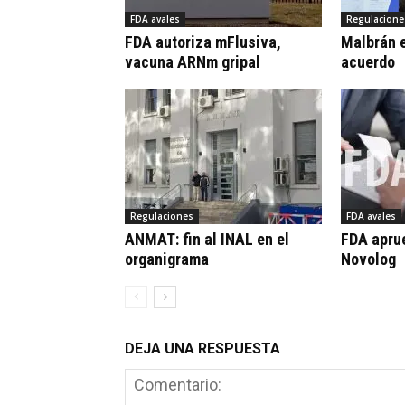
FDA avales
Regulacione
FDA autoriza mFlusiva,
Malbrán e
vacuna ARNm gripal
acuerdo
Regulaciones
FDA avales
ANMAT: fin al INAL en el
FDA apru
organigrama
Novolog
DEJA UNA RESPUESTA