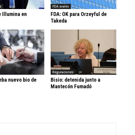
s
FDA avales
 Illumina en
FDA: OK para Orzeyful de
Takeda
Regulaciones
eba nuevo bio de
Bisio: detenida junto a
Mantecón Fumadó