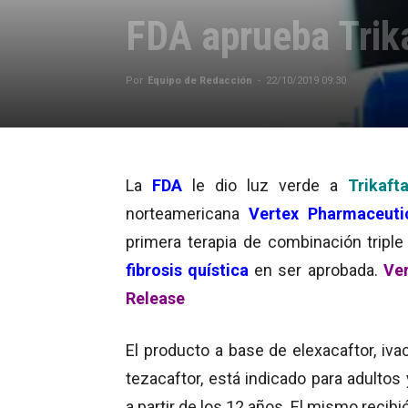
FDA aprueba Trika
Por
Equipo de Redacción
-
22/10/2019 09:30
La
FDA
le dio luz verde a
Trikaf
norteamericana
Vertex Pharmaceuti
primera terapia de combinación triple 
fibrosis quística
en ser aprobada.
Ver
Release
El producto a base de elexacaftor, iva
tezacaftor, está indicado para adultos
a partir de los 12 años. El mismo recibió