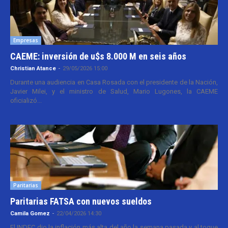
Empresas
CAEME: inversión de u$s 8.000 M en seis años
Christian Atance
-
29/05/2026 15:00
Durante una audiencia en Casa Rosada con el presidente de la Nación,
Javier Milei, y el ministro de Salud, Mario Lugones, la CAEME
oficializó...
Paritarias
Paritarias FATSA con nuevos sueldos
Camila Gomez
-
22/04/2026 14:30
El INDEC dio la inflación más alta del año la semana pasada y al toque