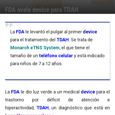
FDA avala device para TDAH
Por
Equipo de Redacción
-
25/04/2019 08:00
La
FDA
le levantó el pulgar al primer
device
para el tratamiento del
TDAH
. Se trata de
Monarch eTNS System
, el que tiene el
tamaño de un
teléfono celular
y está indicado
para niños de 7 a 12 años.
La
FDA
le dio luz verde a un medical
device
para el
trastorno por déficit de atención e
hiperactividad,
TDAH
, un diagnóstico que está en