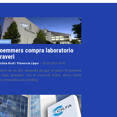
nformes
oemmers compra laboratorio
raveri
istina Kroll / Florencia Lippo
-
05/05/2026 20:00
nos de un año después de que el grupo Roemmers
 haya quedado con el nacional Sidus, ahora suma
ra compañía a su holding....