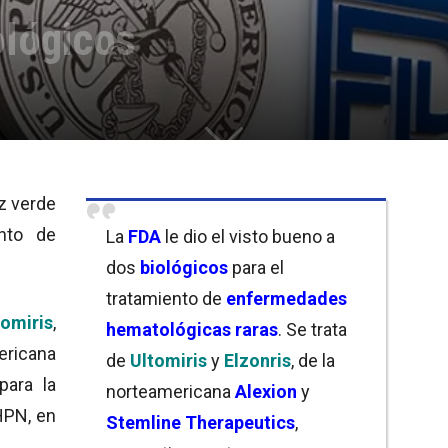
ológicos
uz verde
ento de
La
FDA
le dio el visto bueno a
dos
biológicos
para el
tratamiento de
enfermedades
tomiris
,
hematológicas raras
. Se trata
ricana
de
Ultomiris
y
Elzonris
, de la
para la
norteamericana
Alexion
y
HPN, en
Stemline Therapeutics
,