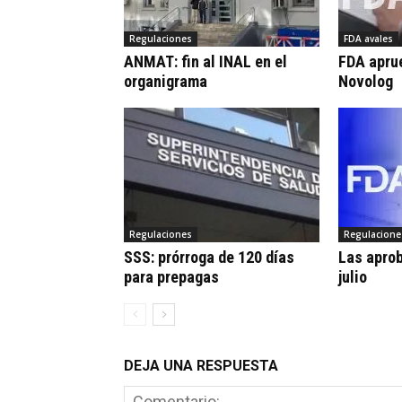
Regulaciones
FDA avales
ANMAT: fin al INAL en el
FDA apru
organigrama
Novolog
Regulaciones
Regulacione
SSS: prórroga de 120 días
Las apro
para prepagas
julio
DEJA UNA RESPUESTA