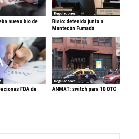
Regulaciones
eba nuevo bio de
Bisio: detenida junto a
Mantecón Fumadó
s
Regulaciones
baciones FDA de
ANMAT: switch para 10 OTC