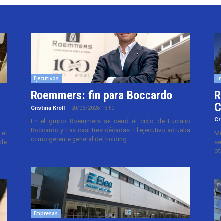
Ejecutivos
I
Roemmers: fin para Boccardo
R
C
Cristina Kroll
-
20/05/2026 13:00
Cr
En el grupo Roemmers se cerró el ciclo de Luciano
Boccardo y tras casi tres décadas. El ejecutivo actuaba
el
Me
como gerente general del holding...
 de
se
ot
Empresas