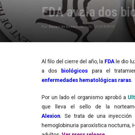
FDA avala dos bi
Por
Equipo de Redacción
-
26/12/2018 09:15
Al filo del cierre del año, la
FDA
le dio l
a dos
biológicos
para el tratami
enfermedades hematológicas raras
.
Por un lado el organismo aprobó a
Ul
que lleva el sello de la norteame
Alexion
. Se trata de una inyección 
hemoglobinuria paroxística nocturna, 
adultos.
Ver press release.